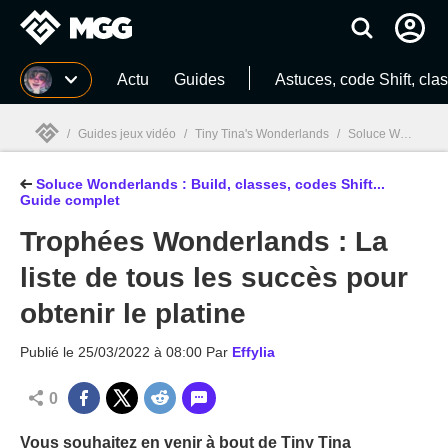
MGG
Actu
Guides
Astuces, code Shift, clas
/
Guides jeux vidéo
/
Tiny Tina's Wonderlands
/
Soluce Wonderlands : Build, classes, codes Shift... Guide complet
Soluce Wonderlands : Build, classes, codes Shift...
MGG

Guide complet
Trophées Wonderlands : La
liste de tous les succès pour
obtenir le platine
Publié le
25/03/2022 à 08:00
Par
Effylia
0
Vous souhaitez en venir à bout de Tiny Tina