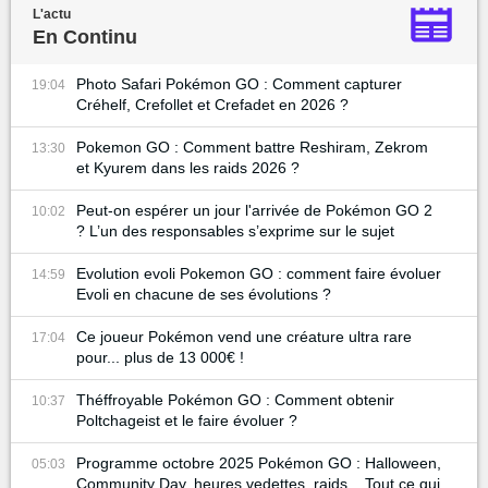
L'actu
En Continu
Photo Safari Pokémon GO : Comment capturer
19:04
Créhelf, Crefollet et Crefadet en 2026 ?
Pokemon GO : Comment battre Reshiram, Zekrom
13:30
et Kyurem dans les raids 2026 ?
Peut-on espérer un jour l'arrivée de Pokémon GO 2
10:02
? L’un des responsables s’exprime sur le sujet
Evolution evoli Pokemon GO : comment faire évoluer
14:59
Evoli en chacune de ses évolutions ?
Ce joueur Pokémon vend une créature ultra rare
17:04
pour... plus de 13 000€ !
Théffroyable Pokémon GO : Comment obtenir
10:37
Poltchageist et le faire évoluer ?
Programme octobre 2025 Pokémon GO : Halloween,
05:03
Community Day, heures vedettes, raids... Tout ce qui