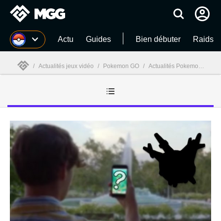
MGG
Actu
Guides
Bien débuter
Raids
/
Actualités jeux vidéo
/
Pokemon GO
/
Actualités Pokemon GO
/
MGG
