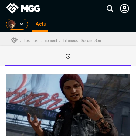
MGG
Actu
/
Les jeux du moment
/
Infamous : Second Son
MGG
