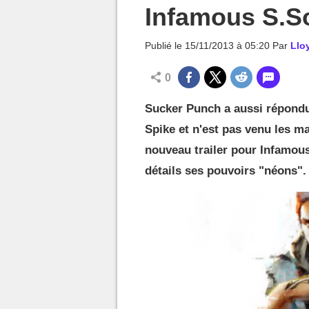
MGG

Infamous S.Son
Publié le
15/11/2013 à 05:20
Par
Llo
0
Sucker Punch a aussi répondu
Spike et n'est pas venu les ma
nouveau trailer pour Infamou
détails ses pouvoirs "néons".