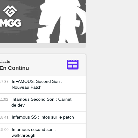
L'actu
En Continu
InFAMOUS: Second Son :
17:37
Nouveau Patch
Infamous Second Son : Carnet
11:02
de dev
Infamous SS : Infos sur le patch
18:41
Infamous second son :
15:00
walkthrough