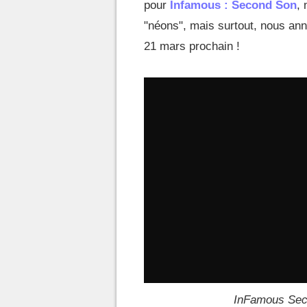
pour
Infamous : Second Son
, 
"néons", mais surtout, nous anno
21 mars prochain !
InFamous Sec