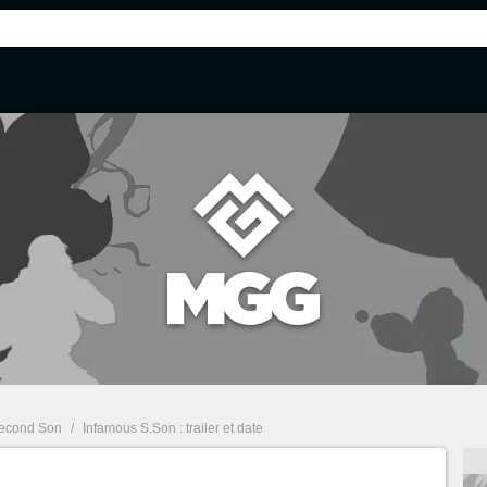
Second Son
/
Infamous S.Son : trailer et date