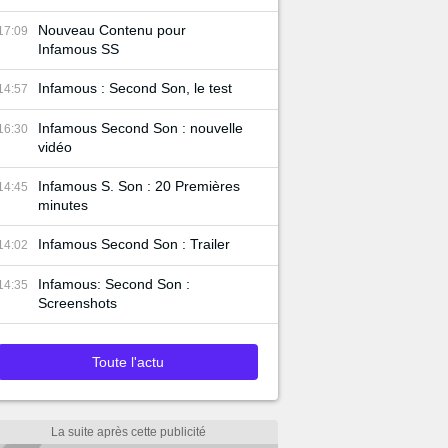
Nouveau Contenu pour
17:09
Infamous SS
Infamous : Second Son, le test
14:57
Infamous Second Son : nouvelle
16:30
vidéo
Infamous S. Son : 20 Premières
14:45
minutes
Infamous Second Son : Trailer
14:02
Infamous: Second Son :
14:35
Screenshots
Toute l'actu