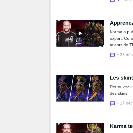
Apprenez
Karma a publ
expert. Con
talents de T
• 23 dé
Les skin
Retrouvez t
des skins.
• 17 dé
Karma te