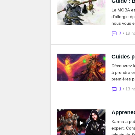
Guide : 
Le MOBA est
d’allergie é
nous vous ex
7
• 19 n
Guides p
Découvrez l
à prendre en
premières pa
1
• 13 n
Apprenez
Karma a publ
expert. Con
talents de 