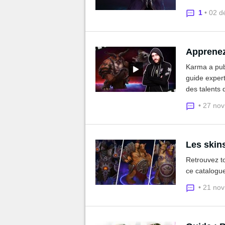
1
• 02 d
Apprenez
Karma a publ
guide exper
des talents
• 27 no
Les skin
Retrouvez t
ce catalogue
• 21 no