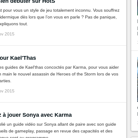
Bien débuter sur HotS
 pour vous un style de jeu totalement inconnu. Vous souffrez
pidermique dès lors que l’on vous en parle ? Pas de panique,
pliquons tout.
ov 2015
our Kael'Thas
es guides de Kael'thas concoctés par Karma, pour vous aider
 main le nouvel assassin de Heroes of the Storm lors de vos
rties.
ov 2015
 à jouer Sonya avec Karma
ié un guide vidéo sur Sonya allant de paire avec son guide
seils de gameplay, passage en revue des capacités et des
Sonya sont au programme.