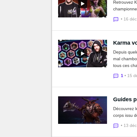
Retrouvez K
championne d
• 16 dé
Karma vou
Depuis quelq
mal chamboul
tous ces ch
1
• 15 d
Guides p
Découvrez le
corps issu d
• 13 dé