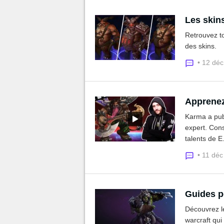
Les skin
Retrouvez t
des skins.
• 12 dé
Apprenez
Karma a publ
expert. Con
talents de 
• 11 dé
Guides p
Découvrez le
warcraft qui