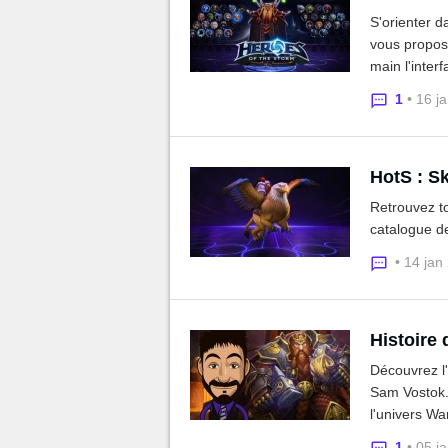
S'orienter d
vous proposo
main l'inter
1
• 16 j
HotS : Sk
Retrouvez t
catalogue de
• 14 jan
Histoire
Découvrez l'
Sam Vostok. 
l'univers War
1
• 05 j