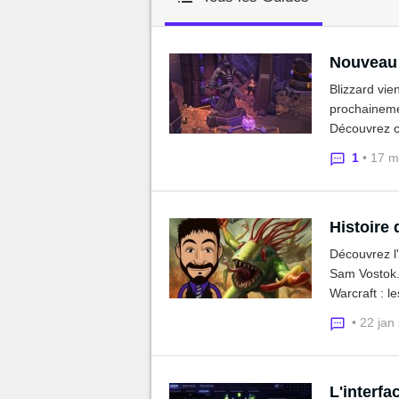
MGG

Nouveau 
Blizzard vie
prochaineme
Découvrez ce
1
• 17 
Histoire
Découvrez l'
Sam Vostok.
Warcraft : l
• 22 jan
L'interfa