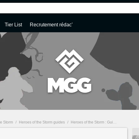
Tier List
Recrutement rédac'
he Storm
/
Heroes of the Storm guides
/
Heroes of the Storm : Guides - page 12