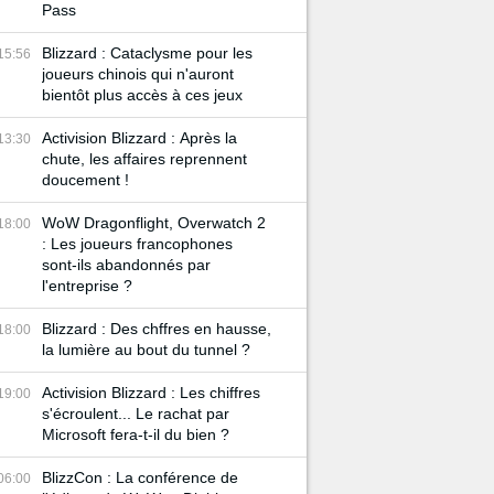
Pass
Blizzard : Cataclysme pour les
15:56
joueurs chinois qui n'auront
bientôt plus accès à ces jeux
Activision Blizzard : Après la
13:30
chute, les affaires reprennent
doucement !
WoW Dragonflight, Overwatch 2
18:00
: Les joueurs francophones
sont-ils abandonnés par
l'entreprise ?
Blizzard : Des chffres en hausse,
18:00
la lumière au bout du tunnel ?
Activision Blizzard : Les chiffres
19:00
s'écroulent... Le rachat par
Microsoft fera-t-il du bien ?
BlizzCon : La conférence de
06:00