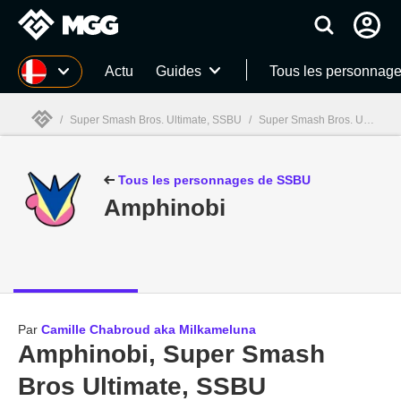
MGG
Actu
Guides
Tous les personnag
/
Super Smash Bros. Ultimate, SSBU
/
Super Smash Bros. Ultimate, SSBU guides
MGG

Tous les personnages de SSBU
Amphinobi
Par
Camille Chabroud aka Milkameluna
Amphinobi, Super Smash
Bros Ultimate, SSBU