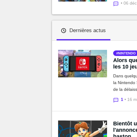
• 06 dé
Dernières actus
NINTENDO
Alors que
les 10 je
Dans quelque
la Nintendo 
de la délais
revenir sur 
1
• 16 m
Bientôt 
l'annonc
baston