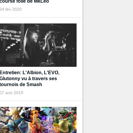
course folle de MkLeo
24 fév 2020
Entretien: L'Albion, L'EVO,
Glutonny vu à travers ses
tournois de Smash
07 aoû 2019