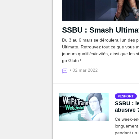
SSBU : Smash Ultimat
Du 3 au 6 mars se déroulera l'un des p
Ultimate. Retrouvez tout ce que vous av
joueurs qualifiés/invités, ainsi que les 
go Gluto !
• 02 mar 2022
ESPORT
SSBU : l
abusive 
Ce week-end
longuement d
pendant un m