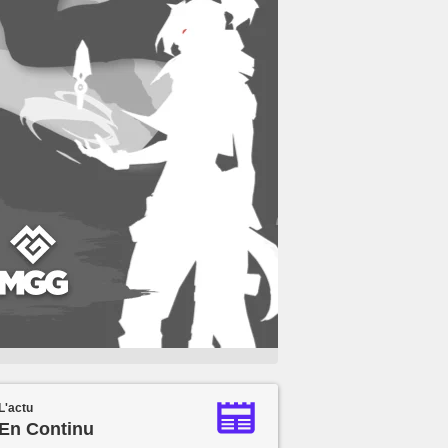
L'actu
En Continu