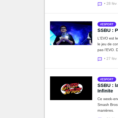
• 28 fév
ESPORT
SSBU : P
L'EVO est l
le jeu de co
pas l'EVO. 
• 27 fév
ESPORT
SSBU : la
Infinite
Ce week-end 
Smash Bros. 
manières.