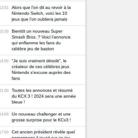
Alors que l'on dit au revoir à la
12:01
Nintendo Switch, voici les 10
jeux que l'on oubliera jamais
Bientôt un nouveau Super
15:30
Smash Bros. ? Voici l'annonce
qui enflamme les fans du
célèbre jeu de baston
"Je suis vraiment désolé", le
14:00
créateur de ces célèbres jeux
Nintendo s'excuse auprès des
fans
Toutes les annonces et résumé
01:00
du KCX 3 ! 2024 sera une année
bleue !
Un nouveau challenger et une
14:00
grosse surprise pour le KCx3 !
Cet ancien président révèle quel
17:00
personnage il jouait sur ce jeu