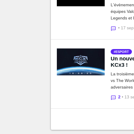
L'évènement 
équipes Val
Legends et 
pour offrir 
• 17 se
soirée de fol
ESPORT
Un nouve
KCx3 !
La troisièm
vs The World se tiendra le 16 septembre à Paris La Défense Ar
adversaires 
ainsi qu'un a
2
• 13 s