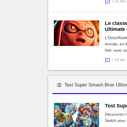
• 21 fév
Le class
Ultimate 
L'OrionRank 
monde, en fo
hier, avec so
• 18 jan
Test Super Smash Bros Ultim
Test Supe
Découvrez n
Switch pour 