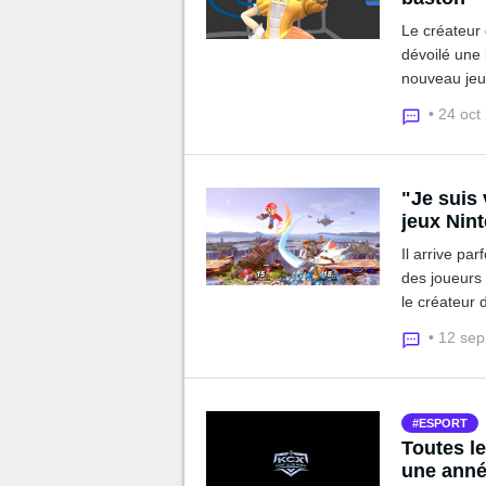
Le créateur
dévoilé une b
nouveau jeu 
du jeu de co
• 24 oct
"Je suis 
jeux Nin
Il arrive pa
des joueurs 
le créateur 
vous imagin
• 12 se
ESPORT
Toutes l
une anné