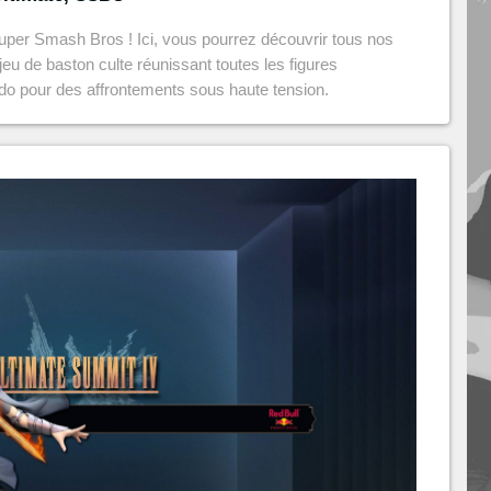
Super Smash Bros ! Ici, vous pourrez découvrir tous nos
jeu de baston culte réunissant toutes les figures
o pour des affrontements sous haute tension.