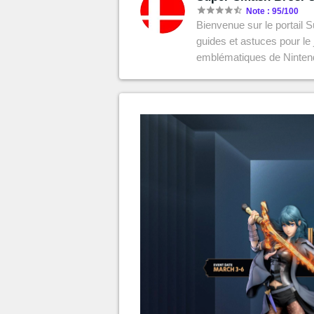
MGG

Note : 95/100
Bienvenue sur le portail 
guides et astuces pour le 
emblématiques de Nintend