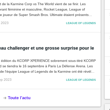
de la Karmine Corp vs The World vient de se finir. Les
orant féminine et masculine, Rocket League, League of
le joueur de Super Smash Bros. Ultimate étaient présents
au Blue Wall une magnifique fin de saison. Retour sur une
p 2023
LEAGUE OF LEGENDS
ie !
au challenger et une grosse surprise pour le
e édition du KCORP XPERIENCE sobrement sous-titré KCORP
ena. Les
de l'équipe League of Legends de la Karmine ont été révélés,
utre invité prestigieux...
ep 2023
LEAGUE OF LEGENDS
Toute l'actu