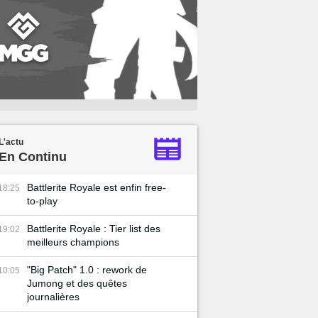
L'actu
En Continu
Battlerite Royale est enfin free-
18:25
to-play
Battlerite Royale : Tier list des
19:02
meilleurs champions
"Big Patch" 1.0 : rework de
10:05
Jumong et des quêtes
journalières