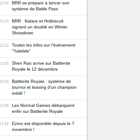
BRR se prépare à lancer son
15:04
système de Battle Pass
BRR : Katare et Hotbiscuit
22:10
signent un doublé en Winter
Showdown
Toutes les infos sur l'événement
12:22
"Yuletide"
Shen Rao arrive sur Battlerite
12:05
Royale le 12 décembre
Battlerite Royale : système de
16:00
tournoi et teasing d'un champion
inédit !
Les Normal Games débarquent
15:06
enfin sur Battlerite Royale
Ezmo est disponible depuis le 7
13:18
novembre !