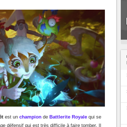
êt
est un
champion
de
Battlerite Royale
qui se
ge défensif qui est très difficile à faire tomber. Il