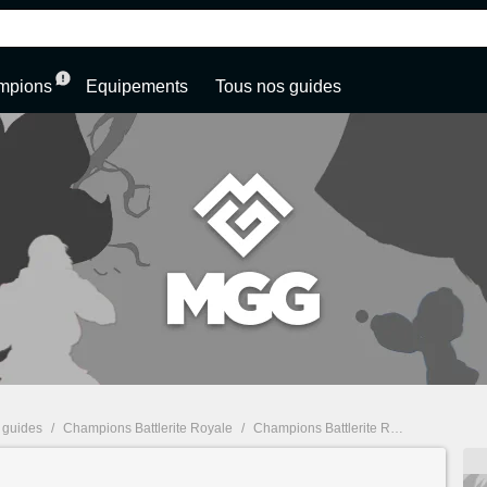
mpions
Equipements
Tous nos guides
e guides
/
Champions Battlerite Royale
/
Champions Battlerite Royale - Blossom