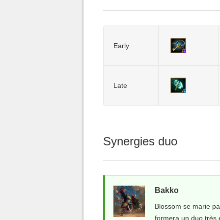
Early
Late
Synergies duo
Bakko
Blossom se marie par
formera un duo très