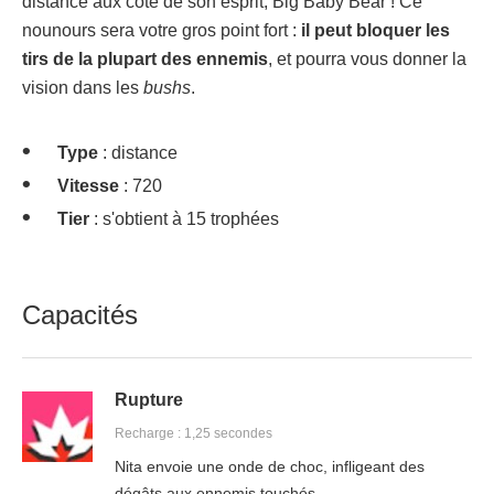
distance aux côté de son esprit, Big Baby Bear ! Ce
nounours sera votre gros point fort :
il peut bloquer les
tirs de la plupart des ennemis
, et pourra vous donner la
vision dans les
bushs
.
Type
: distance
Vitesse
: 720
Tier
: s'obtient à 15 trophées
Capacités
Rupture
Recharge : 1,25 secondes
Nita envoie une onde de choc, infligeant des
dégâts aux ennemis touchés.