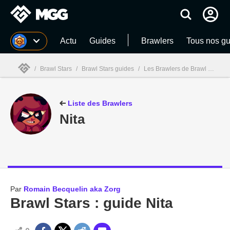
MGG
Actu
Guides
Brawlers
Tous nos g
/
Brawl Stars
/
Brawl Stars guides
/
Les Brawlers de Brawl Stars
/
MGG

Liste des Brawlers
Nita
Par
Romain Becquelin aka Zorg
Brawl Stars : guide Nita