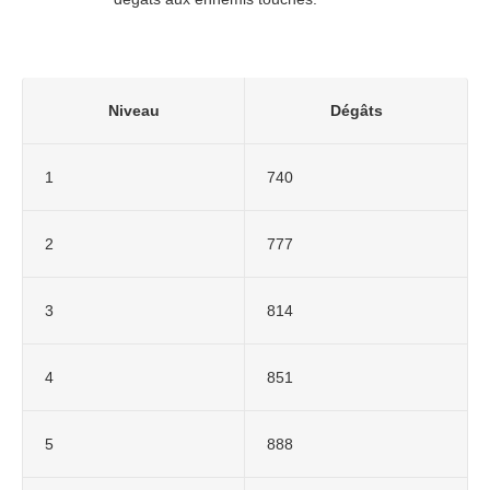
Niveau
Dégâts
1
740
2
777
3
814
4
851
5
888