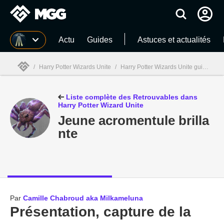
MGG
Actu
Guides
Astuces et actualités
/
Harry Potter Wizards Unite
/
Harry Potter Wizards Unite guides
/
MGG

Liste complète des Retrouvables dans
Harry Potter Wizard Unite
Jeune acromentule brilla
nte
Par
Camille Chabroud aka Milkameluna
Présentation, capture de la