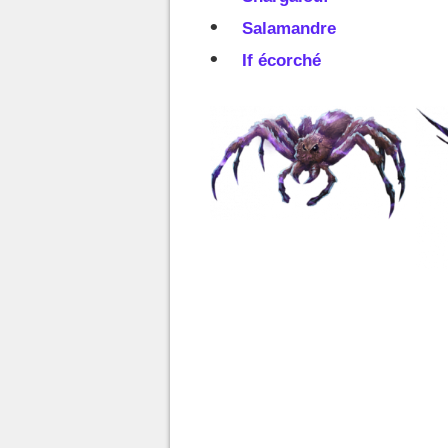
Salamandre
If écorché