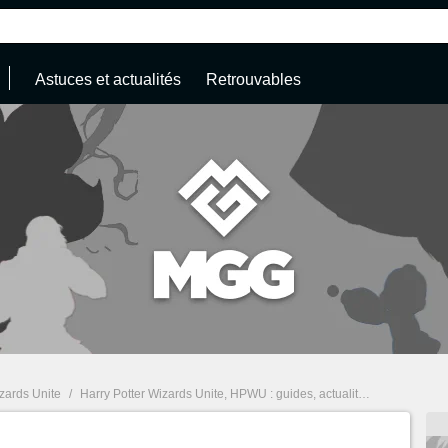
Astuces et actualités
Retrouvables
izards Unite
/
Harry Potter Wizards Unite, HPWU : guides, actualités, infos
/
Harr