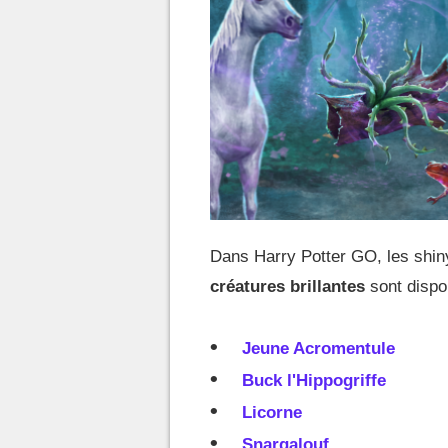
Dans Harry Potter GO, les shin
créatures brillantes
sont dispo
Jeune Acromentule
Buck l'Hippogriffe
Licorne
Snargalouf