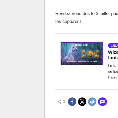
Rendez-vous dès le 3 juillet po
les capturer !
JEU
Wiza
fant
Le fa
eu lie
Harry 
1