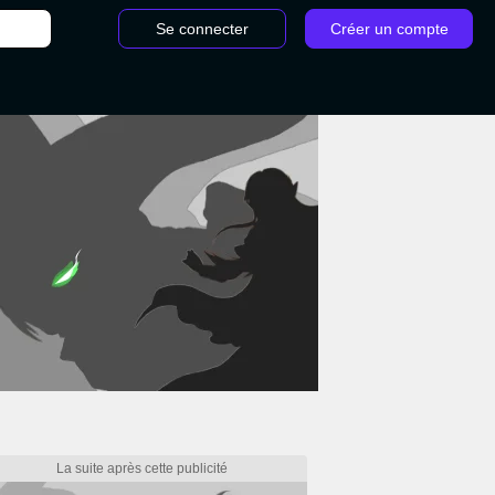
Se connecter
Créer un compte
y Potter Wizards Unite, HPWU : shiny, brillants, retrouvable