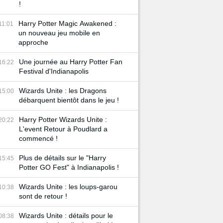
!
Harry Potter Magic Awakened :
11:01
un nouveau jeu mobile en
approche
Une journée au Harry Potter Fan
16:22
Festival d'Indianapolis
Wizards Unite : les Dragons
15:00
débarquent bientôt dans le jeu !
Harry Potter Wizards Unite :
20:22
L'event Retour à Poudlard a
commencé !
Plus de détails sur le "Harry
15:45
Potter GO Fest" à Indianapolis !
Wizards Unite : les loups-garou
10:38
sont de retour !
Wizards Unite : détails pour le
08:38