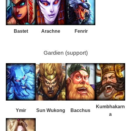
Bastet
Arachne
Fenrir
Gardien (support)
Kumbhakarn
Ymir
Sun Wukong
Bacchus
a