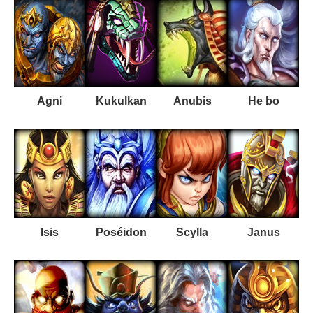
Agni
Kukulkan
Anubis
He bo
Isis
Poséidon
Scylla
Janus