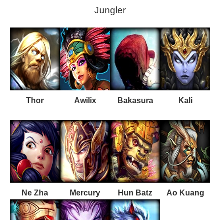
Jungler
Thor
Awilix
Bakasura
Kali
Ne Zha
Mercury
Hun Batz
Ao Kuang