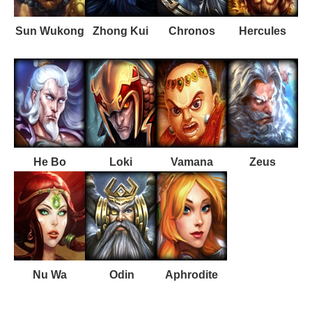
Sun Wukong
Zhong Kui
Chronos
Hercules
He Bo
Loki
Vamana
Zeus
Nu Wa
Odin
Aphrodite