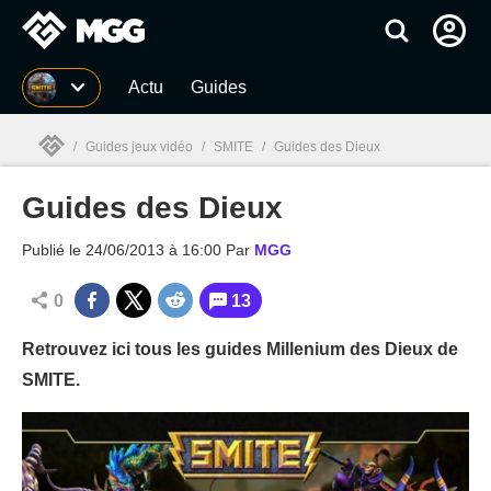
MGG
Actu
Guides
/
Guides jeux vidéo
/
SMITE
/
Guides des Dieux
Guides des Dieux
MGG

Publié le
24/06/2013 à 16:00
Par
MGG
0
13
Retrouvez ici tous les guides Millenium des Dieux de
SMITE.