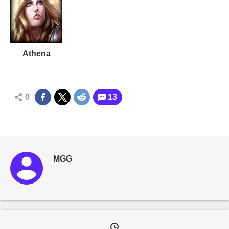
Athena
0
13
MGG