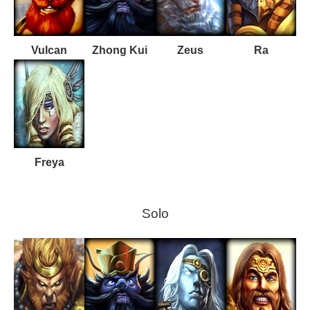
Vulcan
Zhong Kui
Zeus
Ra
Freya
Solo