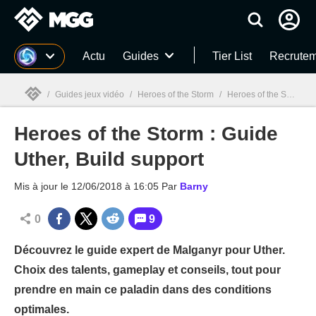
MGG
Actu
Guides
Tier List
Recrutem
/
Guides jeux vidéo
/
Heroes of the Storm
/
Heroes of the Storm : Guide Uther, Build support
Heroes of the Storm : Guide
MGG

Uther, Build support
Mis à jour le
12/06/2018 à 16:05
Par
Barny
0
9
Découvrez le guide expert de Malganyr pour Uther.
Choix des talents, gameplay et conseils, tout pour
prendre en main ce paladin dans des conditions
optimales.