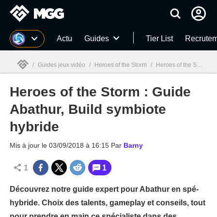
MGG
Actu
Guides
Tier List
Recrutem
/
Guides jeux vidéo
/
Heroes of the Storm
/
Heroes of the Storm : Guide Abathur, Build symbiote hybride
Heroes of the Storm : Guide
MGG

Abathur, Build symbiote
hybride
Mis à jour le
03/09/2018 à 16:15
Par
Barny
1
1
Découvrez notre guide expert pour Abathur en spé-
hybride. Choix des talents, gameplay et conseils, tout
pour prendre en main ce spécialiste dans des