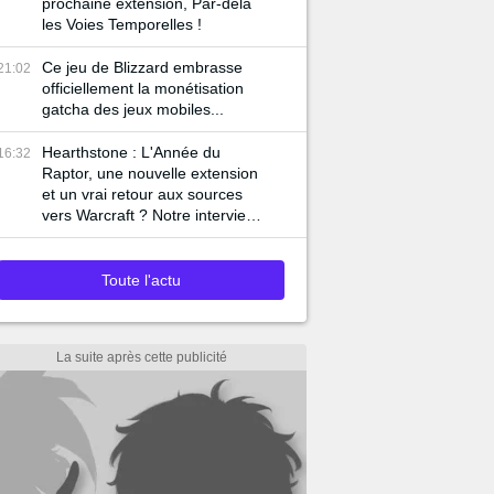
prochaine extension, Par-delà
les Voies Temporelles !
Ce jeu de Blizzard embrasse
21:02
officiellement la monétisation
gatcha des jeux mobiles...
Hearthstone : L'Année du
16:32
Raptor, une nouvelle extension
et un vrai retour aux sources
vers Warcraft ? Notre interview
complète !
Toute l'actu