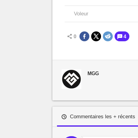
Voleur
0
4
MGG
Commentaires les + récents