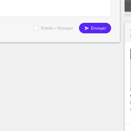
Entrée = Envoyer
Envoyer