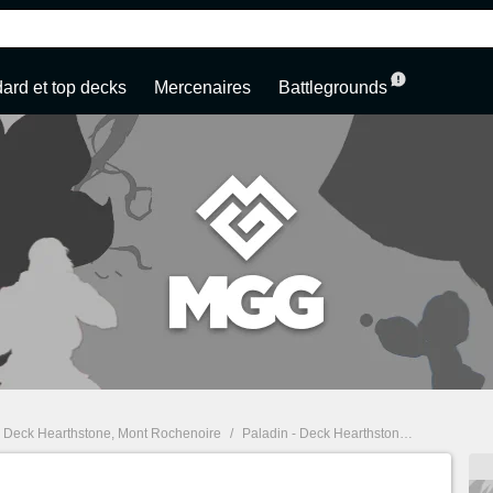
ard et top decks
Mercenaires
Battlegrounds
Deck Hearthstone, Mont Rochenoire
/
Paladin - Deck Hearthstone, Mont Rochenoire