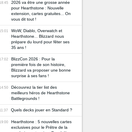
2026 va être une grosse année
18:45
pour Hearthstone : Nouvelle
extension, cartes gratuites... On
vous dit tout !
WoW, Diablo, Overwatch et
15:01
Hearthstone... Blizzard nous
prépare du lourd pour fêter ses
35 ans !
BlizzCon 2026 : Pour la
17:02
première fois de son histoire,
Blizzard va proposer une bonne
surprise à ses fans !
Découvrez la tier list des
14:50
meilleurs héros de Hearthstone
Battlegrounds !
Quels decks jouer en Standard ?
11:37
Hearthstone : 5 nouvelles cartes
19:00
exclusives pour le Prêtre de la