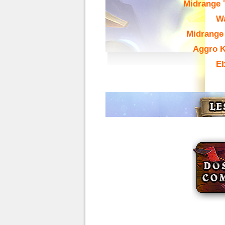
Midrange
W
Midrange
Aggro K
Eb