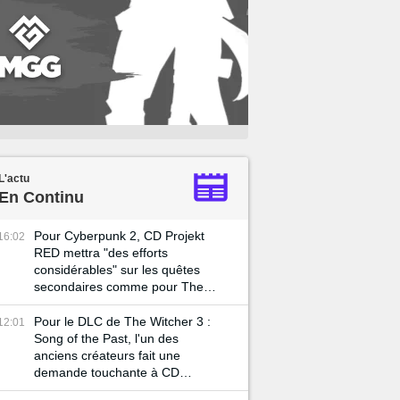
L'actu
En Continu
Pour Cyberpunk 2, CD Projekt
16:02
RED mettra "des efforts
considérables" sur les quêtes
secondaires comme pour The
Witcher 3
Pour le DLC de The Witcher 3 :
12:01
Song of the Past, l'un des
anciens créateurs fait une
demande touchante à CD
Projekt RED