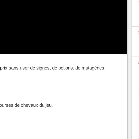
tons à ne pas lire cet article.
raux de The Witcher 3
prix sans user de signes, de potions, de mutagènes,
ourses de chevaux du jeu.