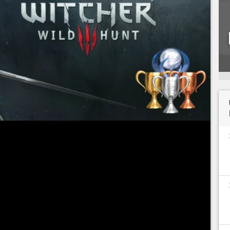
 sur Netflix,
The Witcher 3 : Wild Hunt
aux joueurs sont en train de le découvrir. En bon
opose alors
78 succès
à débloquer dont 30
 ne souhaitez découvrir l'histoire de The Witcher