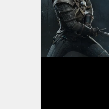
Avec la série fraîchement sortie
redevient populaire et de nouve
RPG qui se respecte, le jeu pr
secrets !
Attention aux spoilers : si vous