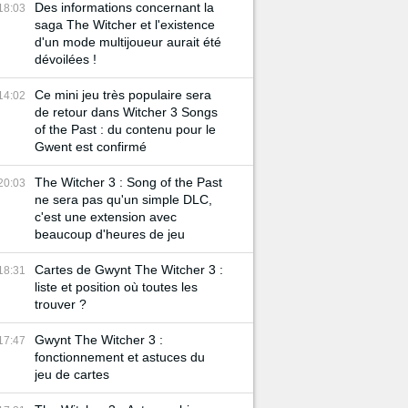
Des informations concernant la
18:03
saga The Witcher et l'existence
d'un mode multijoueur aurait été
dévoilées !
Ce mini jeu très populaire sera
14:02
de retour dans Witcher 3 Songs
of the Past : du contenu pour le
Gwent est confirmé
The Witcher 3 : Song of the Past
20:03
ne sera pas qu'un simple DLC,
c'est une extension avec
beaucoup d'heures de jeu
Cartes de Gwynt The Witcher 3 :
18:31
liste et position où toutes les
trouver ?
Gwynt The Witcher 3 :
17:47
fonctionnement et astuces du
jeu de cartes