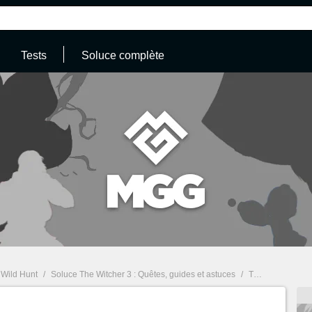
Tests
Soluce complète
 Wild Hunt
/
Soluce The Witcher 3 : Quêtes, guides et astuces
/
The Witcher 3 : la liste complète des succès