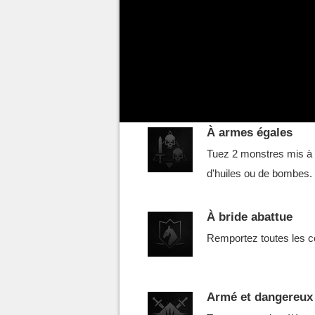
sans être spoilés, nous vous invi
Liste des succès géné
À armes égales
Tuez 2 monstres mis à 
d'huiles ou de bombes.
À bride abattue
Remportez toutes les c
Armé et dangereux