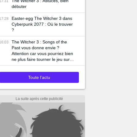
The Witcher 3 : Astuces, bien
17:31
débuter
Easter-egg The Witcher 3 dans
17:28
Cyberpunk 2077 : Où le trouver
?
The Witcher 3 : Songs of the
16:03
Past vous donne envie ?
Attention car vous pourriez bien
ne plus faire tourner le jeu sur
votre PC
Toute l'actu