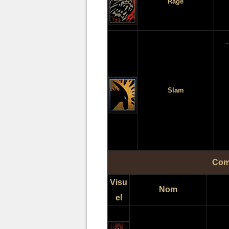
Rage
-
Slam
Com
Visu
Nom
el