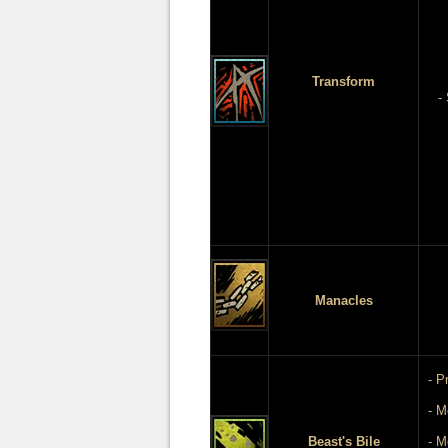
Transform
-
Manacles
- P
- M
Beast's Bile
- M