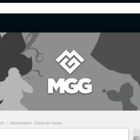
eon
/
Abomination : Guide de classe