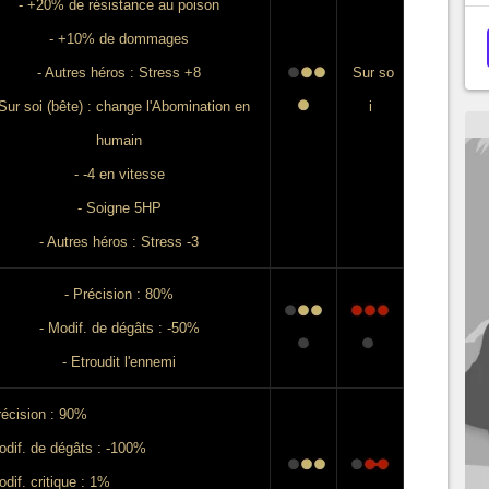
- +20% de résistance au poison
- +10% de dommages
- Autres héros : Stress +8
Sur so
 Sur soi (bête) : change l'Abomination en
i
humain
- -4 en vitesse
- Soigne 5HP
- Autres héros : Stress -3
- Précision : 80%
- Modif. de dégâts : -50%
- Etroudit l'ennemi
récision : 90%
odif. de dégâts : -100%
odif. critique : 1%