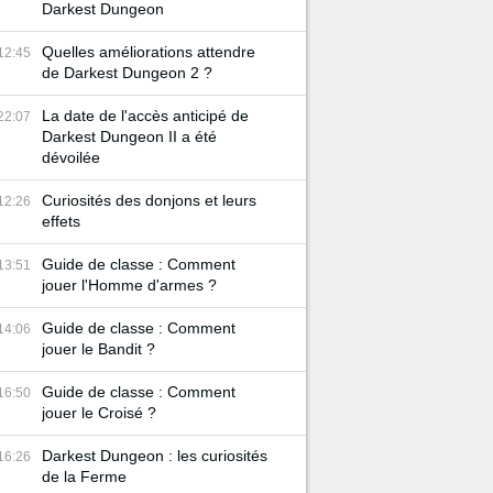
Darkest Dungeon
Quelles améliorations attendre
12:45
de Darkest Dungeon 2 ?
La date de l'accès anticipé de
22:07
Darkest Dungeon II a été
dévoilée
Curiosités des donjons et leurs
12:26
effets
Guide de classe : Comment
13:51
jouer l'Homme d'armes ?
Guide de classe : Comment
14:06
jouer le Bandit ?
Guide de classe : Comment
16:50
jouer le Croisé ?
Darkest Dungeon : les curiosités
16:26
de la Ferme