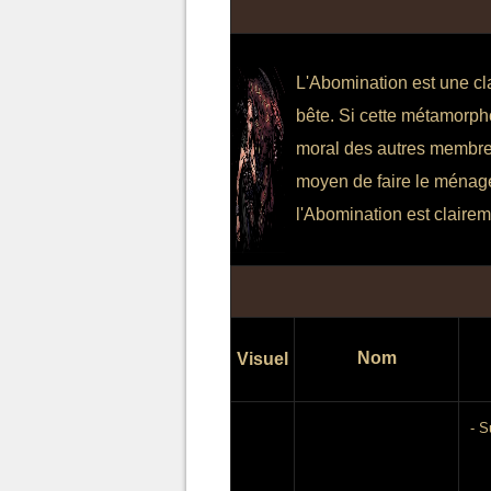
L'Abomination est une cl
bête. Si cette métamorpho
moral des autres membres
moyen de faire le ménage
l'Abomination est clairem
Nom
Visuel
- S