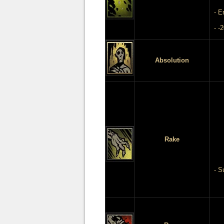
- E
- -
Absolution
Rake
- S