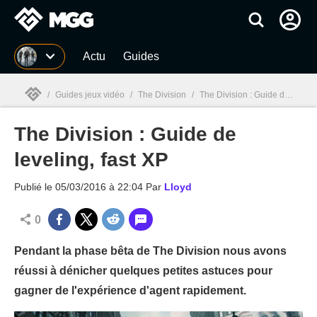
MGG
Actu
Guides
/
Guides jeux vidéo
/
The Division
/
The Division : Guide de leveling, fast XP
The Division : Guide de
MGG

leveling, fast XP
Publié le
05/03/2016 à 22:04
Par
Lloyd
0
Pendant la phase bêta de The Division nous avons
réussi à dénicher quelques petites astuces pour
gagner de l'expérience d'agent rapidement.