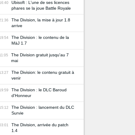
Ubisoft : L'une de ses licences
16:40
phares se la joue Battle Royale
The Division, la mise à jour 1.8
21:36
arrive
The Division : le contenu de la
19:54
MàJ 1.7
The Division gratuit jusqu'au 7
11:05
mai
The Division: le contenu gratuit à
13:27
venir
The Division : le DLC Baroud
19:59
d'Honneur
The Division : lancement du DLC
15:12
Survie
The Division, arrivée du patch
03:01
1.4