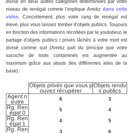
divisé en deux autres catégories déterminées par votre
niveau de renégat comme l'explique Arrekz
dans cette
vidéo
. Concrètement, plus votre rang de renégat est
élevé, plus vous laissez tomber d'objets publics. Toujours
en fonction des informations récoltées par le youtubeur, le
partage d'objets publics / privés lâchés à votre mort est
divisé comme suit (Arrekz part du principe que votre
sacoche de loots contaminés est augmentée au
maximum grâce aux atouts des différentes ailes de la
base) :
Objets privés que vous p
Objets rendu
ouvez récupérer
s publics
Agent n
6
3
eutre
Rg. Ren
5
4
égat 0
Rg. Ren
4
5
égat 1
Rg. Ren
3
6