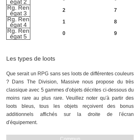
égat 2
Rg. Ren
2
7
égat 3
Rg. Ren
1
8
égat 4
Rg. Ren
0
9
égat 5
Les types de loots
Que serait un RPG sans ses loots de différentes couleurs
? Dans The Division, Massive nous propose du très
classique avec 5 gammes d'objets décrites ci-dessous du
moins rare au plus rare. Veuillez noter qu'à partir des
loots bleus, tous les objets reçoivent des bonus
additionnels affichés sur la droite de l'écran
d'équipement.
Commun