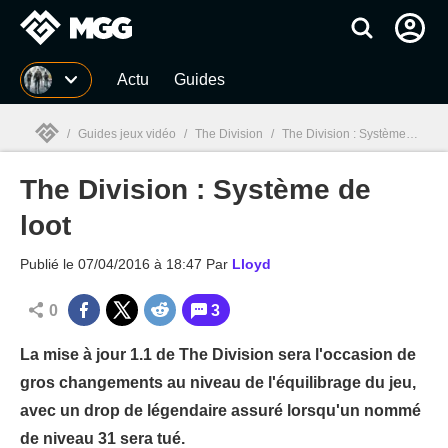
MGG
Actu
Guides
/
Guides jeux vidéo
/
The Division
/
The Division : Système de loot
The Division : Système de
MGG

loot
Publié le
07/04/2016 à 18:47
Par
Lloyd
0
3
La mise à jour 1.1 de The Division sera l'occasion de
gros changements au niveau de l'équilibrage du jeu,
avec un drop de légendaire assuré lorsqu'un nommé
de niveau 31 sera tué.