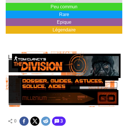
Peu commun
Rare
Epique
Légendaire
0
3