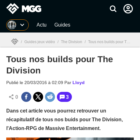
MGG
Actu
Guides
/
Guides jeux vidéo
/
The Division
/
Tous nos builds pour The Division
Tous nos builds pour The
MGG

Division
Publié le
20/03/2016 à 02:09
Par
Lloyd
0
3
Dans cet article vous pourrez retrouver un
récapitulatif de tous nos buids pour The Division,
l'Action-RPG de Massive Entertainment.