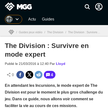
MGG
Actu
Guides
/
Guides jeux vidéo
/
The Division
/
The Division : Survivre en mode expert
The Division : Survivre en
MGG

mode expert
Publié le
21/03/2016 à 12:40
Par
Lloyd
0
4
En attendant les Incursions, le mode expert de The
Division est pour le moment le plus gros challenge du
jeu. Dans ce guide, nous allons voir comment se
faciliter la vie au cours de ces missions.