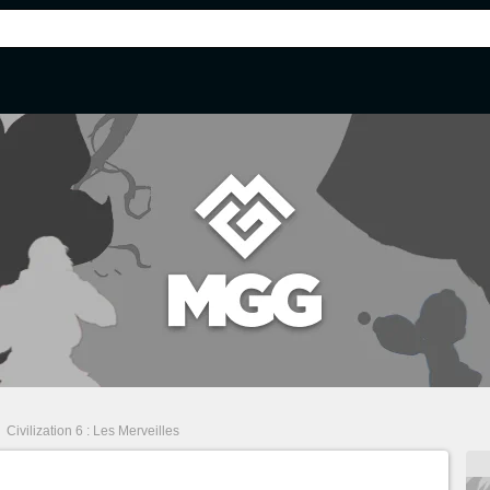
/
Civilization 6 : Les Merveilles