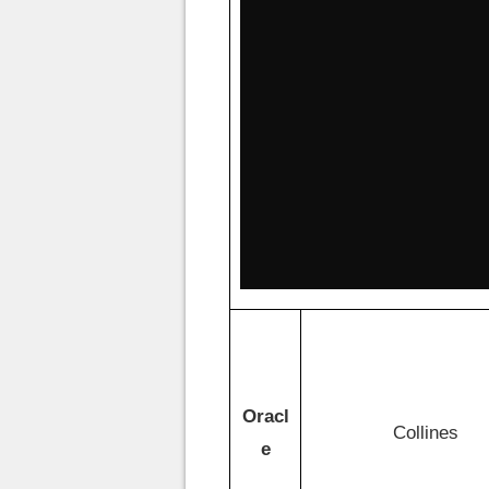
Oracl
Collines
e