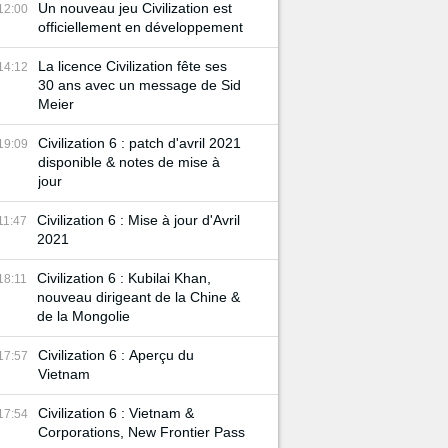
Un nouveau jeu Civilization est
12:00
officiellement en développement
La licence Civilization fête ses
14:12
30 ans avec un message de Sid
Meier
Civilization 6 : patch d'avril 2021
19:09
disponible & notes de mise à
jour
Civilization 6 : Mise à jour d'Avril
11:47
2021
Civilization 6 : Kubilai Khan,
18:11
nouveau dirigeant de la Chine &
de la Mongolie
Civilization 6 : Aperçu du
17:57
Vietnam
Civilization 6 : Vietnam &
17:54
Corporations, New Frontier Pass