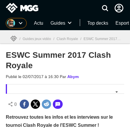
MGG
Actu
Guides
Top decks
Esport
/
Guides jeux vidéo
/
Clash Royale
/
ESWC Summer 2017 Clash Royale
ESWC Summer 2017 Clash
MGG

Royale
Publié le
02/07/2017 à 16:30
Par
Abym
0
Retrouvez toutes les infos et les interviews sur le
tournoi Clash Royale de l'ESWC Summer !