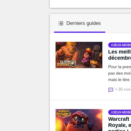
Derniers guides
JEUX-MOBI
Les meil
décembr
Pour la prem
pas des moin
mais le titr
d'évoluer da
• 30 no
moment.
JEUX-MOBI
Warcraft
Royale, e