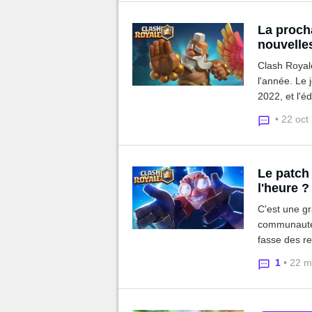
La proch
nouvelle
Clash Royale
l'année. Le 
2022, et l'é
deux nouvel
• 22 oct
Le patch 
l'heure ?
C'est une gr
communauté 
fasse des re
quelles carte
1
• 22 m