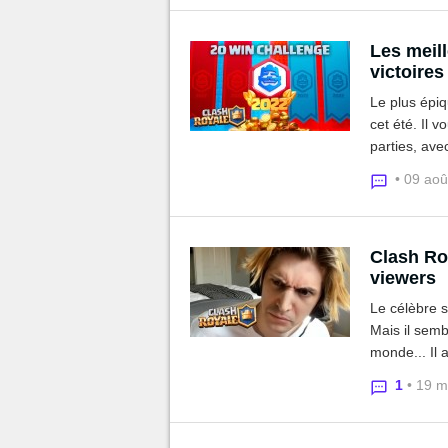
Les meill
victoires
Le plus épiq
cet été. Il 
parties, ave
meilleurs dec
• 09 ao
Clash Ro
viewers
Le célèbre 
Mais il sembl
monde... Il 
l'aspect free
1
• 19 m