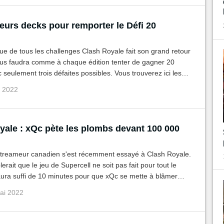
eurs decks pour remporter le Défi 20
ue de tous les challenges Clash Royale fait son grand retour
vous faudra comme à chaque édition tenter de gagner 20
c seulement trois défaites possibles. Vous trouverez ici les
ks pour aller au bout, avant la clôture du défi !
û 2022
yale : xQc pète les plombs devant 100 000
streameur canadien s'est récemment essayé à Clash Royale.
erait que le jeu de Supercell ne soit pas fait pour tout le
aura suffi de 10 minutes pour que xQc se mette à blâmer
 to play du jeu
ai 2022