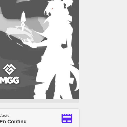
L'actu
En Continu