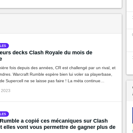
LES
leurs decks Clash Royale du mois de
e
ière fois depuis des années, CR est challengé par un rival, et
dres. Warcraft Rumble espère bien lui voler sa playerbase,
e de Supercell ne se laisse pas faire ! La méta continue
ns le bon sens. Voici une tier list des meilleurs decks du
v 2023
LES
 Rumble a copié ces mécaniques sur Clash
t elles vont vous permettre de gagner plus de