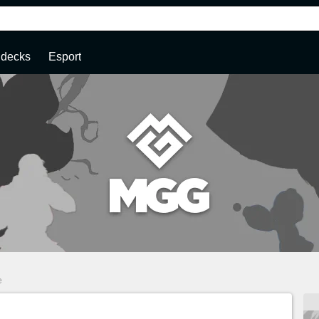
 decks
Esport
e