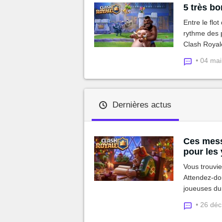
5 très b
Entre le flo
rythme des p
Clash Royale
ladder.
• 04 ma
Dernières actus
Ces mess
pour les
Vous trouvi
Attendez-don
joueuses du 
merveilles.
• 26 dé