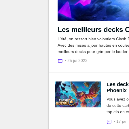
Les meilleurs decks C
L'été, on ressort bien volontiers Clash
Avec des mises à jour hautes en couleur
meilleurs decks pour grimper le ladder e
• 25 jui 2023
Les deck
Phoenix
Vous avez ob
de cette car
top elo en 
Spam... Il y
• 17 jan