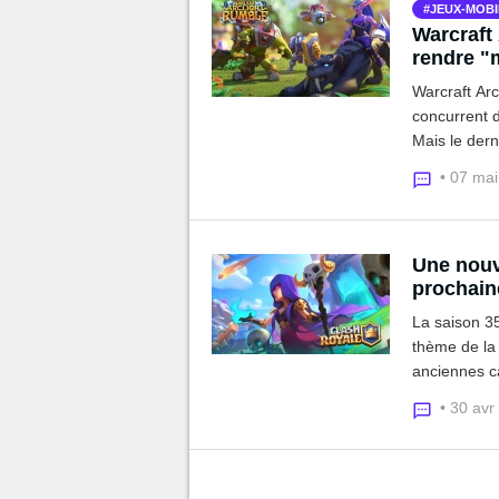
JEUX-MOBI
Warcraft 
rendre "
Warcraft Ar
concurrent d
Mais le dern
pour challen
• 07 ma
Une nouve
prochain
La saison 35
thème de la 
anciennes car
• 30 avr