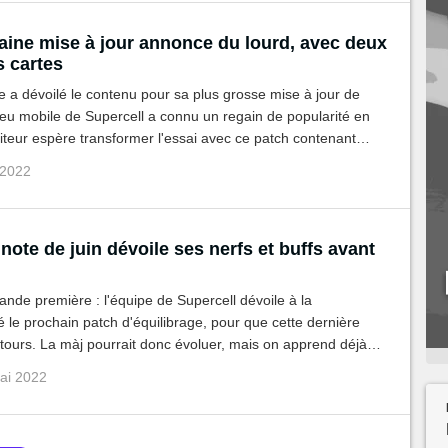
aine mise à jour annonce du lourd, avec deux
s cartes
 a dévoilé le contenu pour sa plus grosse mise à jour de
jeu mobile de Supercell a connu un regain de popularité en
diteur espère transformer l'essai avec ce patch contenant
les cartes, un nouveau mode classé, et plus encore.
 2022
note de juin dévoile ses nerfs et buffs avant
ande première : l'équipe de Supercell dévoile à la
le prochain patch d'équilibrage, pour que cette dernière
tours. La màj pourrait donc évoluer, mais on apprend déjà
 seront visées par les nerfs et buffs...
ai 2022