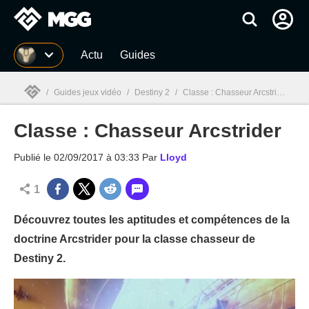
MGG
Actu
Guides
/
Guides jeux vidéo
/
Destiny 2
/
Classe : Chasseur Arcstrider
Classe : Chasseur Arcstrider
MGG

Publié le
02/09/2017 à 03:33
Par
Lloyd
1
Découvrez toutes les aptitudes et compétences de la
doctrine Arcstrider pour la classe chasseur de
Destiny 2.