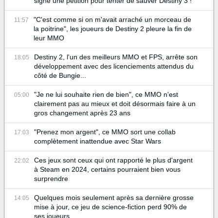
signé une pétition pour tenter de sauver Destiny 3 !
"C'est comme si on m'avait arraché un morceau de
11:57
la poitrine", les joueurs de Destiny 2 pleure la fin de
leur MMO
Destiny 2, l'un des meilleurs MMO et FPS, arrête son
18:05
développement avec des licenciements attendus du
côté de Bungie...
"Je ne lui souhaite rien de bien", ce MMO n'est
05:00
clairement pas au mieux et doit désormais faire à un
gros changement après 23 ans
"Prenez mon argent", ce MMO sort une collab
17:03
complètement inattendue avec Star Wars
Ces jeux sont ceux qui ont rapporté le plus d'argent
22:02
à Steam en 2024, certains pourraient bien vous
surprendre
Quelques mois seulement après sa dernière grosse
14:05
mise à jour, ce jeu de science-fiction perd 90% de
ses joueurs...