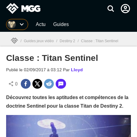
MGG
Actu
Guides
/
Guides jeux vidéo
/
Destiny 2
/
Classe : Titan Sentinel
Classe : Titan Sentinel
MGG

Publié le
02/09/2017 à 03:12
Par
Lloyd
0
Découvrez toutes les aptitudes et compétences de la
doctrine Sentinel pour la classe Titan de Destiny 2.