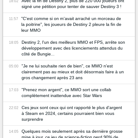
Avec la fin de Destiny 2, plus de 220 000 joueurs ont
18:02
signé une pétition pour tenter de sauver Destiny 3 !
"C'est comme si on m'avait arraché un morceau de
11:57
la poitrine", les joueurs de Destiny 2 pleure la fin de
leur MMO
Destiny 2, l'un des meilleurs MMO et FPS, arrête son
18:05
développement avec des licenciements attendus du
côté de Bungie...
"Je ne lui souhaite rien de bien", ce MMO n'est
05:00
clairement pas au mieux et doit désormais faire à un
gros changement après 23 ans
"Prenez mon argent", ce MMO sort une collab
17:03
complètement inattendue avec Star Wars
Ces jeux sont ceux qui ont rapporté le plus d'argent
22:02
à Steam en 2024, certains pourraient bien vous
surprendre
Quelques mois seulement après sa dernière grosse
14:05
mise à jour, ce jeu de science-fiction perd 90% de