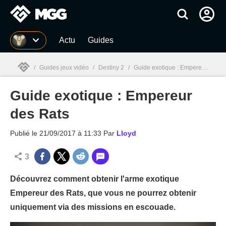
MGG
Actu
Guides
/
Guides jeux vidéo
/
Destiny 2
/
Guide exotique : Empereur des Rats
Guide exotique : Empereur
MGG

des Rats
Publié le
21/09/2017 à 11:33
Par
Lloyd
3
Découvrez comment obtenir l'arme exotique
Empereur des Rats, que vous ne pourrez obtenir
uniquement via des missions en escouade.