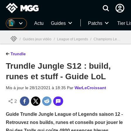
MGG
Actu
Guides
Patchs
Tier Li
/
Guides jeux vidéo
/
League of Legends
/
Champions League of Legends
Trundle
MGG

Trundle Jungle S12 : build,
runes et stuff - Guide LoL
Mis à jour le
28/12/2021 à 18:35
Par
WarLeCroissant
2
Guide Trundle Jungle League of Legends saison 12 -
Retrouvez nos builds, runes et conseils pour jouer le
Roi des Trolls qui coûte 4800 essences bleues