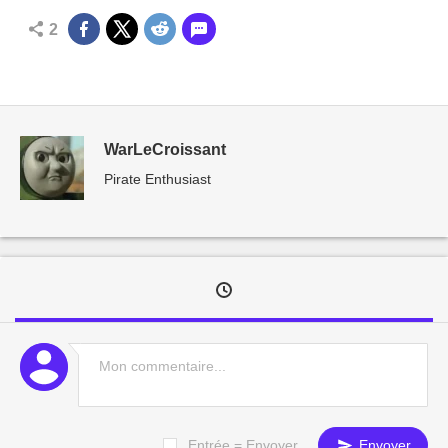
2
WarLeCroissant
Pirate Enthusiast
Entrée = Envoyer
Envoyer