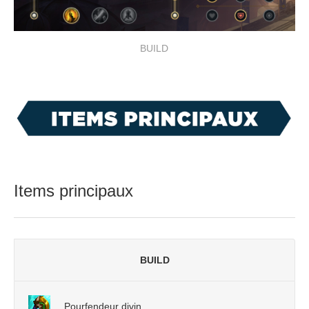
BUILD
Items principaux
BUILD
Pourfendeur divin