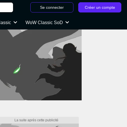
Se connecter
Créer un compte
lassic
WoW Classic SoD