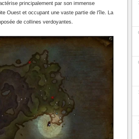
actérise principalement par son immense
te Ouest et occupant une vaste partie de l'île. La
mposée de collines verdoyantes.