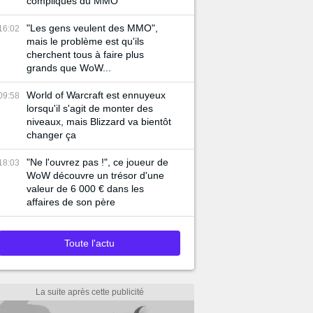
compliqués du MMO
"Les gens veulent des MMO",
16:02
mais le problème est qu'ils
cherchent tous à faire plus
grands que WoW...
World of Warcraft est ennuyeux
09:58
lorsqu'il s'agit de monter des
niveaux, mais Blizzard va bientôt
changer ça
"Ne l'ouvrez pas !", ce joueur de
18:03
WoW découvre un trésor d'une
valeur de 6 000 € dans les
affaires de son père
Toute l'actu