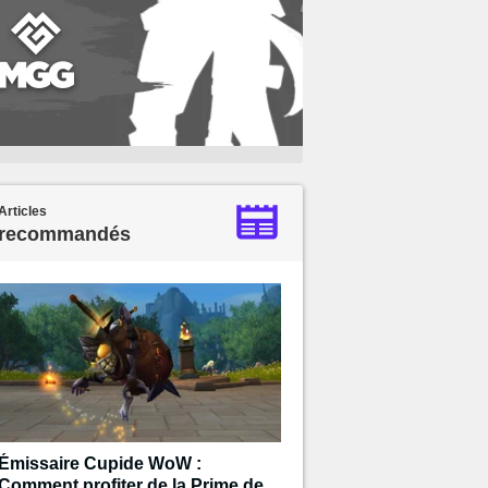
Articles
recommandés
Émissaire Cupide WoW :
Comment profiter de la Prime de