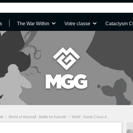
s
The War Within
Votre classe
Cataclysm C
ft
/
World of Warcraft : Battle for Azeroth
/
WoW : Guide Creux des Arantèles, île inexplorée