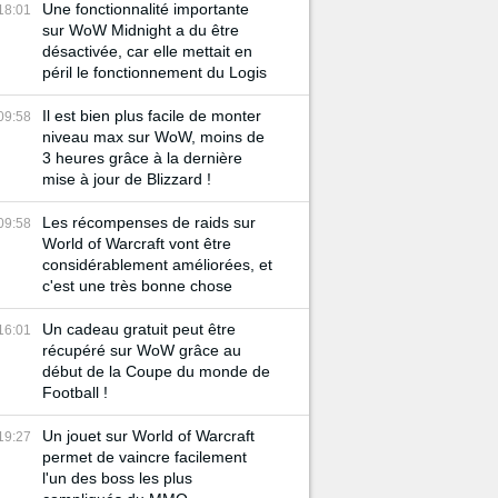
Une fonctionnalité importante
18:01
sur WoW Midnight a du être
désactivée, car elle mettait en
péril le fonctionnement du Logis
Il est bien plus facile de monter
09:58
niveau max sur WoW, moins de
3 heures grâce à la dernière
mise à jour de Blizzard !
Les récompenses de raids sur
09:58
World of Warcraft vont être
considérablement améliorées, et
c'est une très bonne chose
Un cadeau gratuit peut être
16:01
récupéré sur WoW grâce au
début de la Coupe du monde de
Football !
Un jouet sur World of Warcraft
19:27
permet de vaincre facilement
l'un des boss les plus