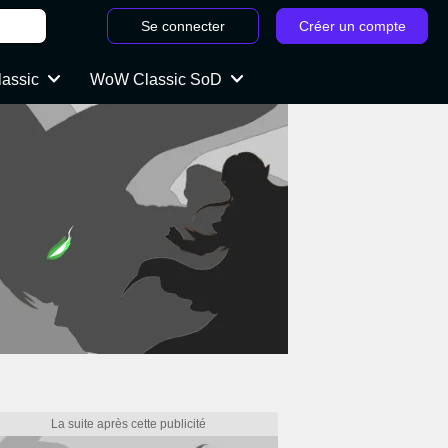
Se connecter
Créer un compte
lassic
WoW Classic SoD