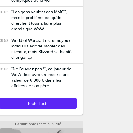
compliqués du MMO
"Les gens veulent des MMO",
16:02
mais le problème est qu'ils
cherchent tous à faire plus
grands que WoW...
World of Warcraft est ennuyeux
09:58
lorsqu'il s'agit de monter des
niveaux, mais Blizzard va bientôt
changer ça
"Ne l'ouvrez pas !", ce joueur de
18:03
WoW découvre un trésor d'une
valeur de 6 000 € dans les
affaires de son père
Toute l'actu