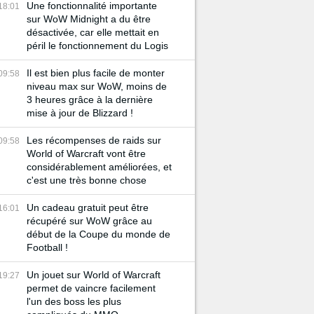
Une fonctionnalité importante
18:01
sur WoW Midnight a du être
désactivée, car elle mettait en
péril le fonctionnement du Logis
Il est bien plus facile de monter
09:58
niveau max sur WoW, moins de
3 heures grâce à la dernière
mise à jour de Blizzard !
Les récompenses de raids sur
09:58
World of Warcraft vont être
considérablement améliorées, et
c'est une très bonne chose
Un cadeau gratuit peut être
16:01
récupéré sur WoW grâce au
début de la Coupe du monde de
Football !
Un jouet sur World of Warcraft
19:27
permet de vaincre facilement
l'un des boss les plus