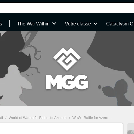
s
The War Within
Votre classe
Cataclysm C
ft
/
World of Warcraft : Battle for Azeroth
/
WoW : Battle for Azeroth : Iles inexplorées, le guide