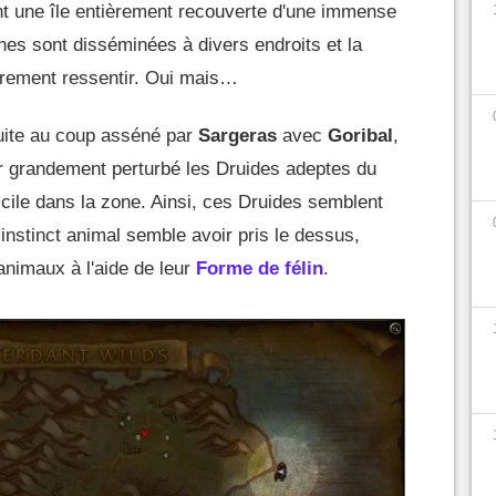
t une île entièrement recouverte d'une immense
uines sont disséminées à divers endroits et la
airement ressentir. Oui mais…
 suite au coup asséné par
Sargeras
avec
Goribal
,
r grandement perturbé les Druides adeptes du
cile dans la zone. Ainsi, ces Druides semblent
r instinct animal semble avoir pris le dessus,
nimaux à l'aide de leur
Forme de félin
.