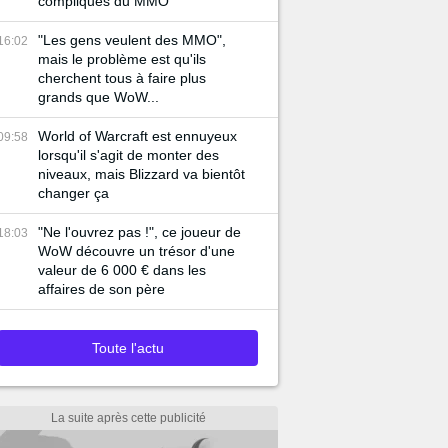
compliqués du MMO
"Les gens veulent des MMO",
16:02
mais le problème est qu'ils
cherchent tous à faire plus
grands que WoW...
World of Warcraft est ennuyeux
09:58
lorsqu'il s'agit de monter des
niveaux, mais Blizzard va bientôt
changer ça
"Ne l'ouvrez pas !", ce joueur de
18:03
WoW découvre un trésor d'une
valeur de 6 000 € dans les
affaires de son père
Toute l'actu