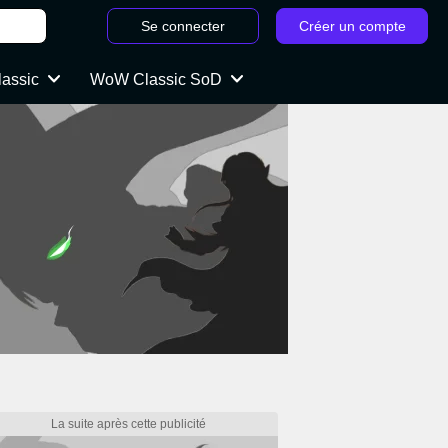
Se connecter
Créer un compte
lassic
WoW Classic SoD