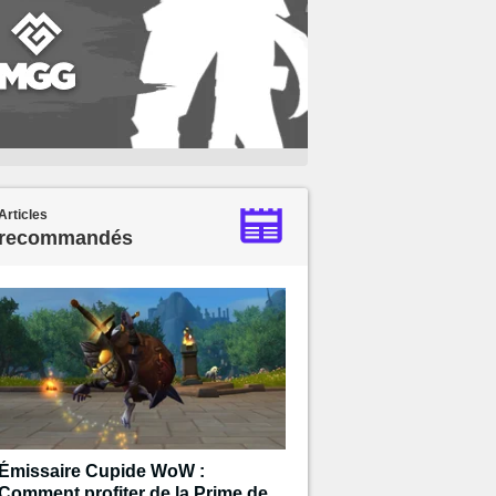
Articles
recommandés
Émissaire Cupide WoW :
Comment profiter de la Prime de