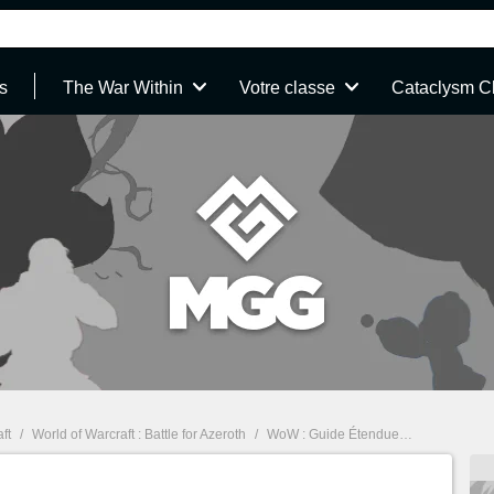
s
The War Within
Votre classe
Cataclysm C
ft
/
World of Warcraft : Battle for Azeroth
/
WoW : Guide Étendues Verdoyantes, île inexplorée