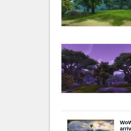
WoW 
arri