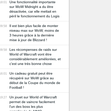
Une fonctionnalité importante
18:01
sur WoW Midnight a du être
désactivée, car elle mettait en
péril le fonctionnement du Logis
Il est bien plus facile de monter
09:58
niveau max sur WoW, moins de
3 heures grâce à la dernière
mise à jour de Blizzard !
Les récompenses de raids sur
09:58
World of Warcraft vont être
considérablement améliorées, et
c'est une très bonne chose
Un cadeau gratuit peut être
16:01
récupéré sur WoW grâce au
début de la Coupe du monde de
Football !
Un jouet sur World of Warcraft
19:27
permet de vaincre facilement
l'un des boss les plus