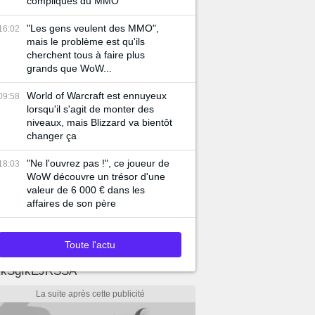
compliqués du MMO
"Les gens veulent des MMO",
16:02
mais le problème est qu'ils
cherchent tous à faire plus
grands que WoW...
World of Warcraft est ennuyeux
09:58
lorsqu'il s'agit de monter des
niveaux, mais Blizzard va bientôt
changer ça
"Ne l'ouvrez pas !", ce joueur de
18:03
WoW découvre un trésor d'une
valeur de 6 000 € dans les
affaires de son père
SaJJikgQIWQA
Toute l'actu
kSgIkEJRSSA