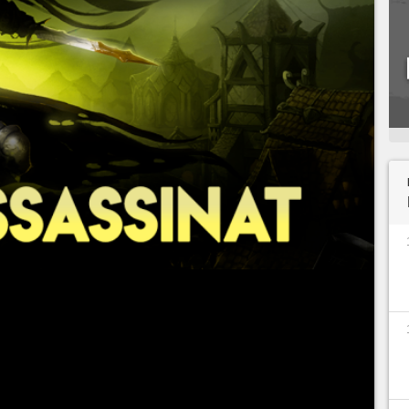
pitoyable maître des poisons qui achève ses
gue. Il est une des 38
spécialisations
de
World
de classe pour le
Patch 10.0
de
Dragonflight
.