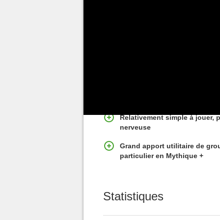
Etat actuel de la spéci
DPS monocible et en cleave (
cibles) très conséquent
CDs défensifs exceptionnels
Relativement simple à jouer, 
nerveuse
Grand apport utilitaire de gro
particulier en Mythique +
Statistiques