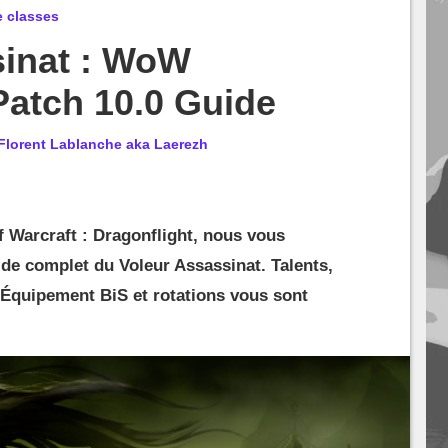
 classes
sinat : WoW
Patch 10.0 Guide
Florent Lablanche aka Laerezh
f Warcraft : Dragonflight, nous vous
de complet du Voleur Assassinat. Talents,
Équipement BiS et rotations vous sont