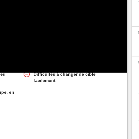
alisation
2-3
Faible sur du multicible ou cleave (2-3
cibles) de courte durée
Dépendant de ses CDs offensifs
peu
Difficultés à changer de cible
facilement
upe, en