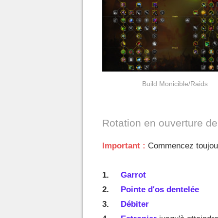
Build Monicible/Raids
Rotation en ouverture d
Important :
Commencez toujours
Garrot
Pointe d'os dentelée
Débiter