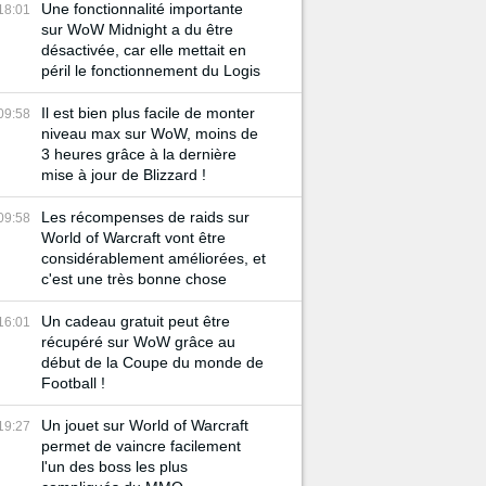
Une fonctionnalité importante
18:01
sur WoW Midnight a du être
désactivée, car elle mettait en
péril le fonctionnement du Logis
Il est bien plus facile de monter
09:58
niveau max sur WoW, moins de
3 heures grâce à la dernière
mise à jour de Blizzard !
Les récompenses de raids sur
09:58
World of Warcraft vont être
considérablement améliorées, et
c'est une très bonne chose
Un cadeau gratuit peut être
16:01
récupéré sur WoW grâce au
début de la Coupe du monde de
Football !
Un jouet sur World of Warcraft
19:27
permet de vaincre facilement
l'un des boss les plus