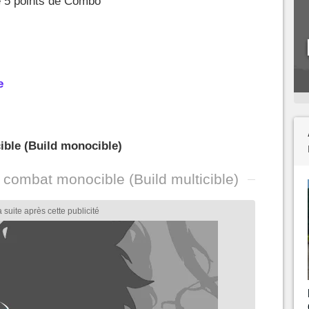
e 5 points de Combo
e
ible (Build monocible)
 combat monocible (Build multicible)