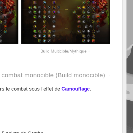
Build Multicible/Mythique +
e combat monocible (Build monocible)
 le combat sous l'effet de
Camouflage
.