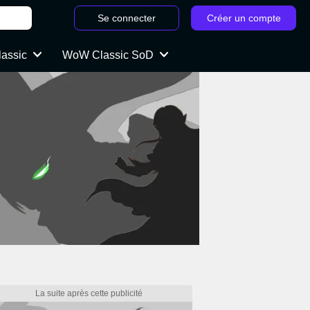
Se connecter
Créer un compte
lassic
WoW Classic SoD