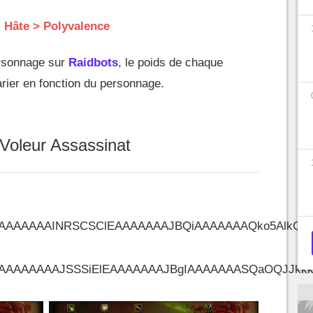
> Hâte > Polyvalence
ersonnage sur
Raidbots
, le poids de chaque
arier en fonction du personnage.
 Voleur Assassinat
AAAAAAINRSCSClEAAAAAAAJBQiAAAAAAAQko5AlkQSS
AAAAAAAJSSSiElEAAAAAAAJBgIAAAAAAASQaOQJJkkk