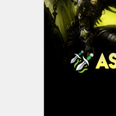
Le
Voleur
Assassinat
est un im
ennemis de vicieux coups de da
of Warcraft
et voici son guide 