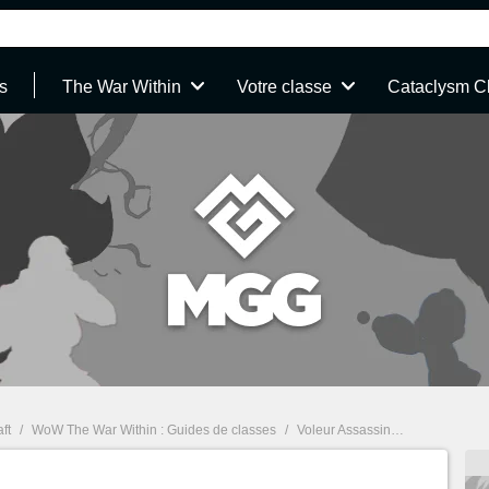
s
The War Within
Votre classe
Cataclysm C
ft
/
WoW The War Within : Guides de classes
/
Voleur Assassinat : WoW Dragonflight Patch 10.0 Guide