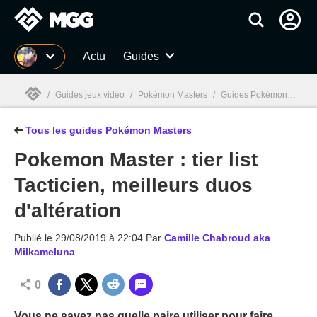
MGG
Actu
Guides
/
Guides jeux vidéo
/
Pokémon Masters
/
Guides Pokémon Masters
Tous les guides Pokémon Masters
MGG

Pokemon Master : tier list
Tacticien, meilleurs duos
d'altération
Publié le
29/08/2019 à 22:04
Par
Camille Chabroud aka
Milkameluna
0
Vous ne savez pas quelle paire utiliser pour faire