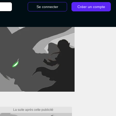
Se connecter
Créer un compte
 GO : Mewtwo shiny, Raids de niveau 5