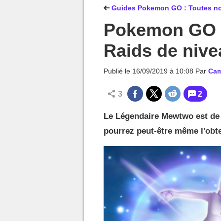
MGG

Guides Pokemon GO : Toutes nos
Pokemon GO :
Raids de nive
Publié le
16/09/2019 à 10:08
Par
Cam
3
2
Le Légendaire Mewtwo est de
pourrez peut-être même l'obt