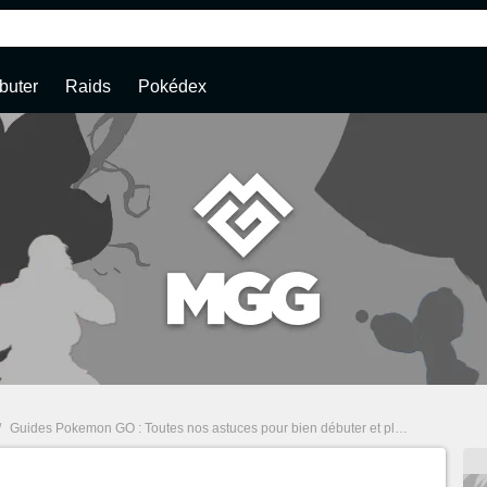
buter
Raids
Pokédex
/
Guides Pokemon GO : Toutes nos astuces pour bien débuter et plus !
/
Pokemon