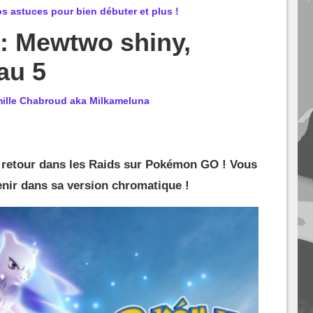
 astuces pour bien débuter et plus !
 Mewtwo shiny,
au 5
ille Chabroud aka Milkameluna
 retour dans les Raids sur Pokémon GO ! Vous
enir dans sa version chromatique !