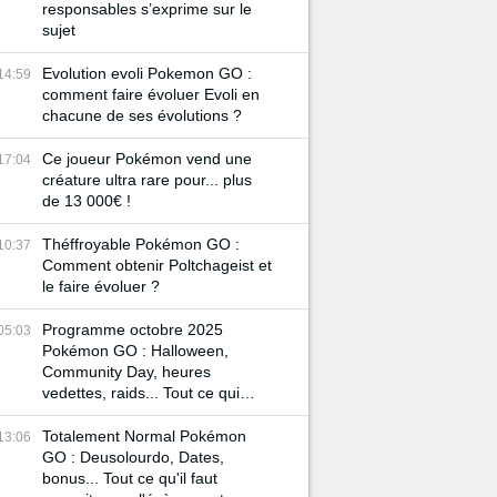
responsables s’exprime sur le
sujet
Evolution evoli Pokemon GO :
14:59
comment faire évoluer Evoli en
chacune de ses évolutions ?
Ce joueur Pokémon vend une
17:04
créature ultra rare pour... plus
de 13 000€ !
Théffroyable Pokémon GO :
10:37
Comment obtenir Poltchageist et
le faire évoluer ?
Programme octobre 2025
05:03
Pokémon GO : Halloween,
Community Day, heures
vedettes, raids... Tout ce qui
vous attend durant ce mois !
Totalement Normal Pokémon
13:06
GO : Deusolourdo, Dates,
bonus... Tout ce qu'il faut