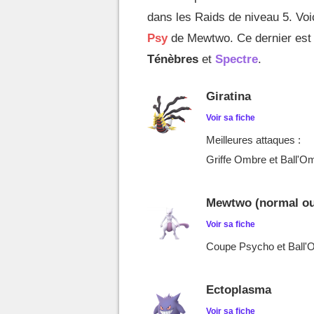
dans les Raids de niveau 5. Vo
Psy
de Mewtwo. Ce dernier est 
Ténèbres
et
Spectre
.
Giratina
Voir sa fiche
Meilleures attaques :
Griffe Ombre et Ball'O
Mewtwo (normal ou
Voir sa fiche
Coupe Psycho et Ball'
Ectoplasma
Voir sa fiche