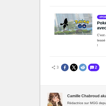
PO
Poké
avec
C'est
teasé
!
3
2
Camille Chabroud ak
Rédactrice sur MGG depui