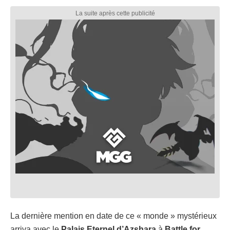
La dernière mention en date de ce « monde » mystérieux
arriva avec le
Palais
Eternel
d’Azshara
à
Battle
for