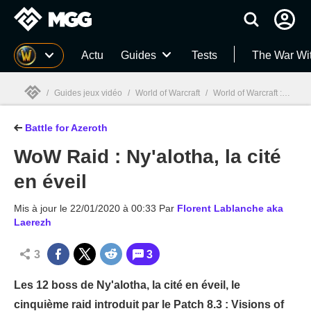
MGG
Actu
Guides
Tests
The War Wi
/
Guides jeux vidéo
/
World of Warcraft
/
World of Warcraft : Battle for Azeroth
Battle for Azeroth
MGG

WoW Raid : Ny'alotha, la cité
en éveil
Mis à jour le
22/01/2020 à 00:33
Par
Florent Lablanche aka
Laerezh
3
3
Les 12 boss de Ny'alotha, la cité en éveil, le
cinquième raid introduit par le Patch 8.3 : Visions of