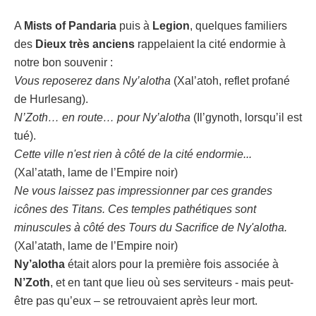
A
Mists of Pandaria
puis à
Legion
, quelques familiers
des
Dieux
très
anciens
rappelaient la cité endormie à
notre bon souvenir :
Vous reposerez dans Ny’alotha
(Xal’atoh, reflet profané
de Hurlesang).
N’Zoth… en route… pour Ny’alotha
(Il’gynoth, lorsqu’il est
tué).
Cette ville n'est rien à côté de la cité endormie...
(Xal’atath, lame de l’Empire noir)
Ne vous laissez pas impressionner par ces grandes
icônes des Titans. Ces temples pathétiques sont
minuscules à côté des Tours du Sacrifice de Ny'alotha.
(Xal’atath, lame de l’Empire noir)
Ny’alotha
était alors pour la première fois associée à
N’Zoth
, et en tant que lieu où ses serviteurs - mais peut-
être pas qu’eux – se retrouvaient après leur mort.