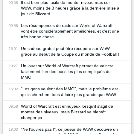
Il est bien plus facile de monter niveau max sur
09:58
WoW, moins de 3 heures grâce à la dernière mise à
jour de Blizzard !
Les récompenses de raids sur World of Warcraft
09:58
vont être considérablement améliorées, et c'est une
très bonne chose
Un cadeau gratuit peut être récupéré sur WoW
16:01
grâce au début de la Coupe du monde de Football !
Un jouet sur World of Warcraft permet de vaincre
19:27
facilement l'un des boss les plus compliqués du
MMO
"Les gens veulent des MMO", mais le problème est
16:02
qu'ils cherchent tous à faire plus grands que WoW...
World of Warcraft est ennuyeux lorsqu'il s'agit de
09:58
monter des niveaux, mais Blizzard va bientôt
changer ça
"Ne l'ouvrez pas !", ce joueur de WoW découvre un
18:03