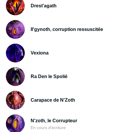
Drest'agath
Il'gynoth, corruption ressuscitée
Vexiona
Ra Den le Spolié
Carapace de N'Zoth
N'zoth, le Corrupteur
En cours d'écriture