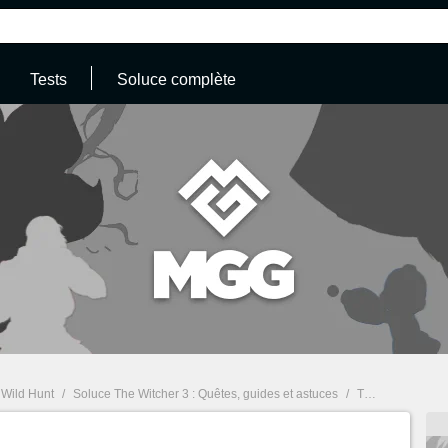
Tests
Soluce complète
 Wild Hunt
/
Soluce The Witcher 3 : Quêtes, guides et astuces
/
The Witcher 3 : Astuces, bien débuter