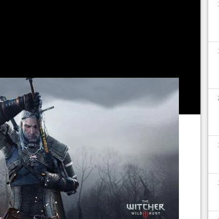
re)plonger dans la trilogie développée par CD
verrons quelques petits trucs utiles à savoir sur le
déoludiques de Geralt et Cirilla, en attendant une
our la série.