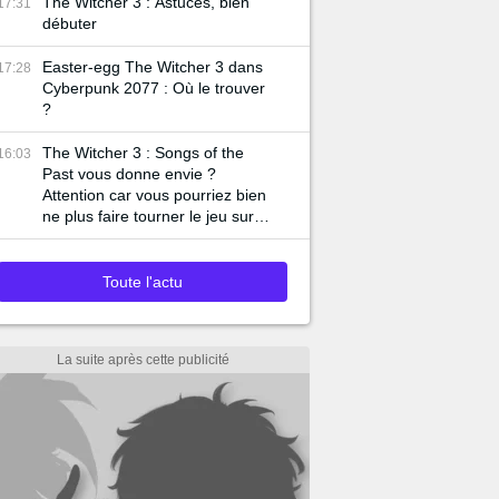
The Witcher 3 : Astuces, bien
17:31
débuter
Easter-egg The Witcher 3 dans
17:28
Cyberpunk 2077 : Où le trouver
?
The Witcher 3 : Songs of the
16:03
Past vous donne envie ?
Attention car vous pourriez bien
ne plus faire tourner le jeu sur
votre PC
Toute l'actu