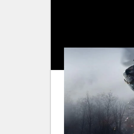
elle donne fortement envie de (
Projekt. Dans cet article, nous 
troisième opus des aventures vi
seconde saison déjà confirmée p