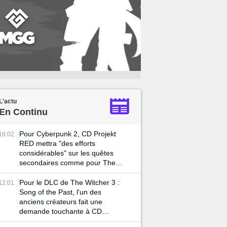
L'actu
En Continu
Pour Cyberpunk 2, CD Projekt
16:02
RED mettra "des efforts
considérables" sur les quêtes
secondaires comme pour The
Witcher 3
Pour le DLC de The Witcher 3 :
12:01
Song of the Past, l'un des
anciens créateurs fait une
demande touchante à CD
Projekt RED