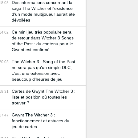
Des informations concernant la
18:03
saga The Witcher et l'existence
d'un mode multijoueur aurait été
dévoilées !
Ce mini jeu très populaire sera
14:02
de retour dans Witcher 3 Songs
of the Past : du contenu pour le
Gwent est confirmé
The Witcher 3 : Song of the Past
20:03
ne sera pas qu'un simple DLC,
c'est une extension avec
beaucoup d'heures de jeu
Cartes de Gwynt The Witcher 3 :
18:31
liste et position où toutes les
trouver ?
Gwynt The Witcher 3 :
17:47
fonctionnement et astuces du
jeu de cartes