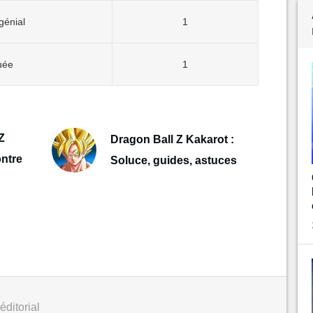
génial
1
uée
1
Z
Dragon Ball Z Kakarot :
ntre
Soluce, guides, astuces
éditorial