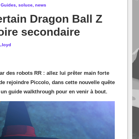
: Guides, soluce, news
ertain Dragon Ball Z
toire secondaire
Lloyd
r des robots RR : allez lui prêter main forte
e rejoindre Piccolo, dans cette nouvelle quête
 un guide walkthrough pour en venir à bout.