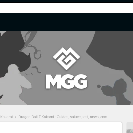
 Kakarot
/
Dragon Ball Z Kakarot : Guides, soluce, test, news, combats
/
Un aveni