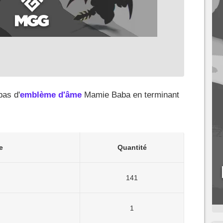
pas d'
emblème d'âme
Mamie Baba en terminant
e
Quantité
141
1