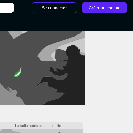
Se connecter
Créer un compte
r incertain Dragon Ball Z Kakarot : histoire secondaire