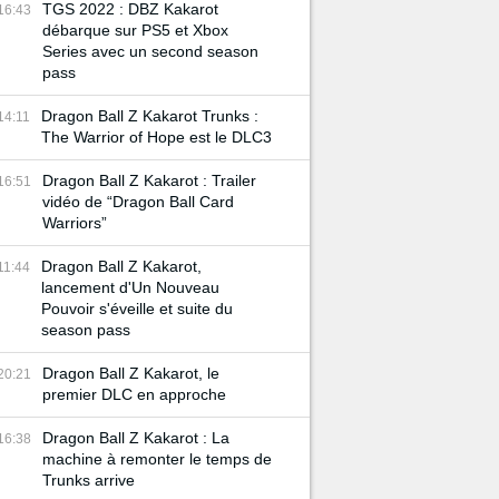
TGS 2022 : DBZ Kakarot
16:43
débarque sur PS5 et Xbox
Series avec un second season
pass
Dragon Ball Z Kakarot Trunks :
14:11
The Warrior of Hope est le DLC3
Dragon Ball Z Kakarot : Trailer
16:51
vidéo de “Dragon Ball Card
Warriors”
Dragon Ball Z Kakarot,
11:44
lancement d'Un Nouveau
Pouvoir s'éveille et suite du
season pass
Dragon Ball Z Kakarot, le
20:21
premier DLC en approche
Dragon Ball Z Kakarot : La
16:38
machine à remonter le temps de
Trunks arrive