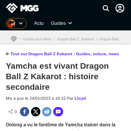
MGG
Actu
Guides
/
Guides jeux vidéo
/
Dragon Ball Z : Kakarot
/
Dragon Ball Z Kakarot : Guides, soluce, test, news, combats
Tout sur Dragon Ball Z Kakarot : Guides, soluce, news
MGG

Yamcha est vivant Dragon
Ball Z Kakarot : histoire
secondaire
Mis à jour le
24/01/2023 à 16:15
Par
Lloyd
0
Oolong a vu le fantôme de Yamcha trainer dans la