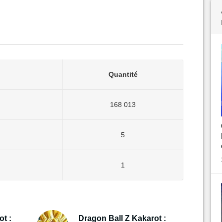
Quantité
168 013
5
1
t :
Dragon Ball Z Kakarot :