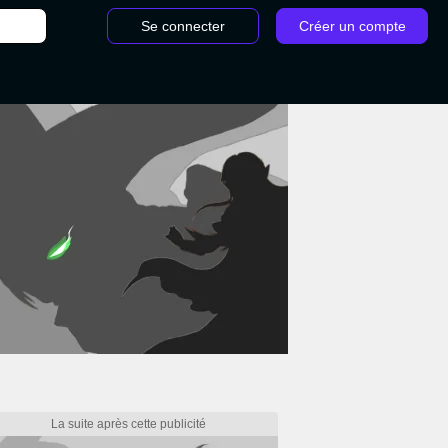
Se connecter
Créer un compte
e Dragon Ball Z Kakarot : histoire secondaire, où trouver les Copeaux de bois ?