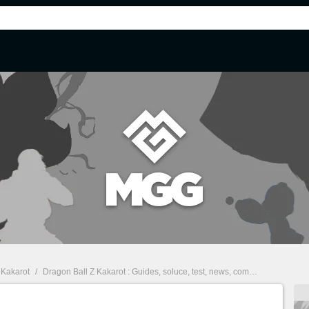
 Kakarot
/
Dragon Ball Z Kakarot : Guides, soluce, test, news, combats
/
Concierg