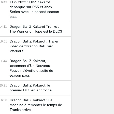
TGS 2022 : DBZ Kakarot
16:43
débarque sur PS5 et Xbox
Series avec un second season
pass
Dragon Ball Z Kakarot Trunks :
14:11
The Warrior of Hope est le DLC3
Dragon Ball Z Kakarot : Trailer
16:51
vidéo de “Dragon Ball Card
Warriors”
Dragon Ball Z Kakarot,
11:44
lancement d'Un Nouveau
Pouvoir s'éveille et suite du
season pass
Dragon Ball Z Kakarot, le
20:21
premier DLC en approche
Dragon Ball Z Kakarot : La
16:38
machine à remonter le temps de
Trunks arrive