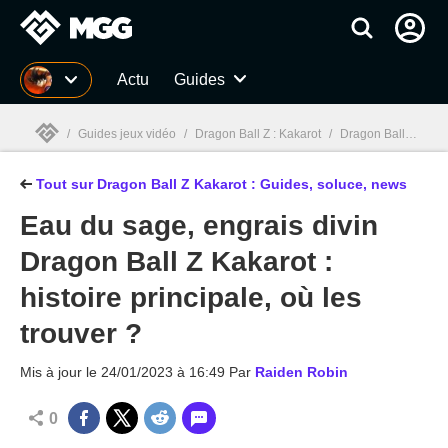
MGG
Actu
Guides
/
Guides jeux vidéo
/
Dragon Ball Z : Kakarot
/
Dragon Ball Z Kakarot : Guides, soluce, test, news, combats
Tout sur Dragon Ball Z Kakarot : Guides, soluce, news
MGG

Eau du sage, engrais divin
Dragon Ball Z Kakarot :
histoire principale, où les
trouver ?
Mis à jour le
24/01/2023 à 16:49
Par
Raiden Robin
0