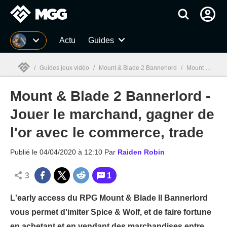
MGG
Actu
Guides
/
Guides jeux vidéo
/
Mount & Blade 2 Bannerlord
/
Mount & Blade 2 Bannerlord - Jouer le marchand, gagner de l'or avec le commerce, trade
Mount & Blade 2 Bannerlord -
MGG

Jouer le marchand, gagner de
l'or avec le commerce, trade
Publié le
04/04/2020 à 12:10
Par
Raiden Robin
3
1
L'early access du RPG Mount & Blade II Bannerlord
vous permet d'imiter Spice & Wolf, et de faire fortune
en achetant et en vendant des marchandises entre