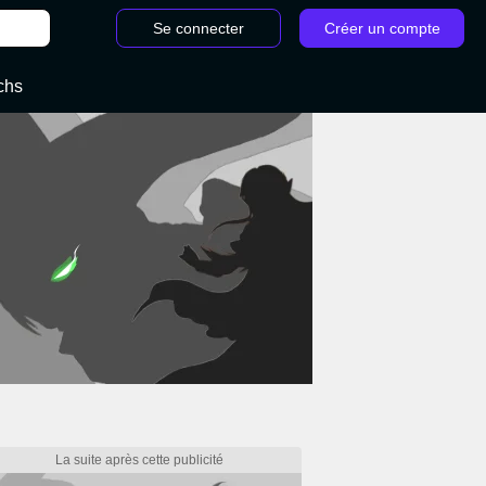
Se connecter
Créer un compte
chs