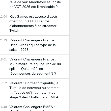
rêve de voir Mandatory et Joblife
en VCT 2026 est-il réalisable ?
Riot Games est accusé d'avoir
12:04
offert pour 300 000 euros
d'abonnements à ce streamer
Twitch
Valorant Challengers France :
21:33
Découvrez l’équipe type de la
saison 2025 !
Valorant Challengers France :
18:01
MVP, meilleure équipe, rookie du
split … Qui a raflé les
récompenses du segment 3 ?
Valorant : Format critiquable, la
17:52
Turquie de nouveau au sommet
… Tout ce qu’il faut retenir du
stage 3 des Challengers EMEA.
Valorant Challengers EMEA :
16:40