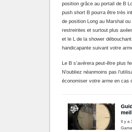
position grâce au portail de B 
push short B pourra être très i
de position Long au Marshal ou à
restreintes et surtout plus axé
et le L de la shower débouchant 
handicapante suivant votre arm
Le B s’avérera peut-être plus fe
N'oubliez néanmoins pas l'utilis
économiser votre arme en cas d
Guid
meil
Il y 
Games.