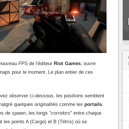
 nouveau FPS de l'éditeur
Riot
Games
, ouvre
s maps pour le moment. Le plan entier de ces
vez observer ci-dessous, les positions semblent
algré quelques originalités comme les
portails
.
ues de
spawn
, les longs "
corridors
" entre chaque
ut les points A (Cargo) et B (Tétris) où se