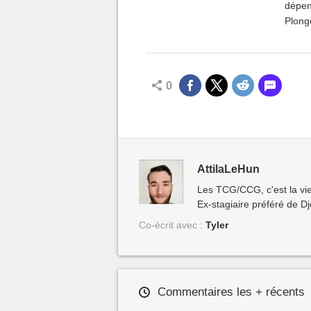
dépend
Plong
dégâts
0
AttilaLeHun
Les TCG/CCG, c'est la vie
Ex-stagiaire préféré de D
Co-écrit avec :
Tyler
Commentaires les + récents