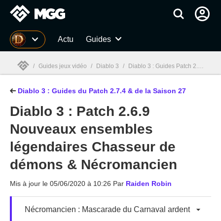
MGG
Actu
Guides
/
Guides jeux vidéo
/
Diablo 3
/
Diablo 3 : Guides Patch 2.7.4 &, Saison 27, S27
Diablo 3 : Guides du Patch 2.7.4 & de la Saison 27
MGG

Diablo 3 : Patch 2.6.9
Nouveaux ensembles
légendaires Chasseur de
démons & Nécromancien
Mis à jour le
05/06/2020 à 10:26
Par
Raiden Robin
Nécromancien : Mascarade du Carnaval ardent