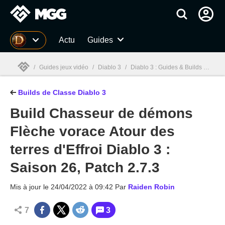
MGG
Actu
Guides
/
Guides jeux vidéo
/
Diablo 3
/
Diablo 3 : Guides & Builds de classe Patch 2.7.4 & Saison 27
Builds de Classe Diablo 3
MGG

Build Chasseur de démons
Flèche vorace Atour des
terres d'Effroi Diablo 3 :
Saison 26, Patch 2.7.3
Mis à jour le
24/04/2022 à 09:42
Par
Raiden Robin
7
3