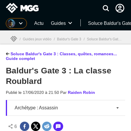
MGG
Actu
Guides
Soluce Baldur's Gat
/
Guides jeux vidéo
/
Baldur's Gate 3
/
Soluce Baldur's Gate 3 : Classes, quêtes, romances... Guide complet
Soluce Baldur's Gate 3 : Classes, quêtes, romances...
MGG

Guide complet
Baldur's Gate 3 : La classe
Roublard
Publié le
17/06/2020 à 21:50
Par
Raiden Robin
Archétype : Assassin
6