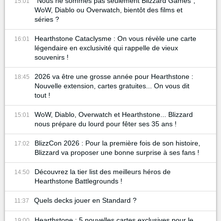
"Nous ne sommes pas seulement Blizzard Games",
15:01
WoW, Diablo ou Overwatch, bientôt des films et
séries ?
Hearthstone Cataclysme : On vous révèle une carte
16:01
légendaire en exclusivité qui rappelle de vieux
souvenirs !
2026 va être une grosse année pour Hearthstone :
18:45
Nouvelle extension, cartes gratuites... On vous dit
tout !
WoW, Diablo, Overwatch et Hearthstone... Blizzard
15:01
nous prépare du lourd pour fêter ses 35 ans !
BlizzCon 2026 : Pour la première fois de son histoire,
17:02
Blizzard va proposer une bonne surprise à ses fans !
Découvrez la tier list des meilleurs héros de
14:50
Hearthstone Battlegrounds !
Quels decks jouer en Standard ?
11:37
Hearthstone : 5 nouvelles cartes exclusives pour le
19:00