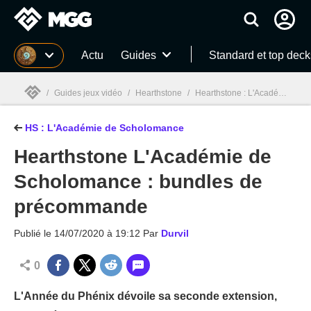
MGG
Actu
Guides
Standard et top deck
/
Guides jeux vidéo
/
Hearthstone
/
Hearthstone : L'Académie de Scholomance (Scholomance Academy)
HS : L'Académie de Scholomance
MGG

Hearthstone L'Académie de
Scholomance : bundles de
précommande
Publié le
14/07/2020 à 19:12
Par
Durvil
0
L'Année du Phénix dévoile sa seconde extension,