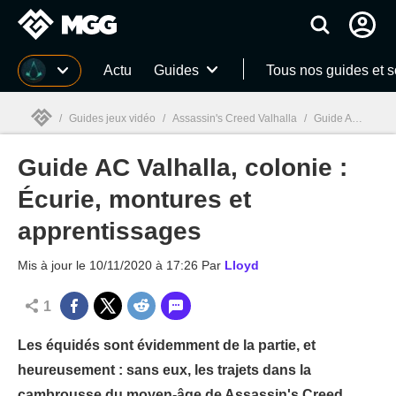
MGG
Actu
Guides
Tous nos guides et 
/
Guides jeux vidéo
/
Assassin's Creed Valhalla
/
Guide AC Valhalla, colonie : Écurie, montures et apprentissages
Guide AC Valhalla, colonie :
MGG

Écurie, montures et
apprentissages
Mis à jour le
10/11/2020 à 17:26
Par
Lloyd
1
Les équidés sont évidemment de la partie, et
heureusement : sans eux, les trajets dans la
cambrousse du moyen-âge de Assassin's Creed