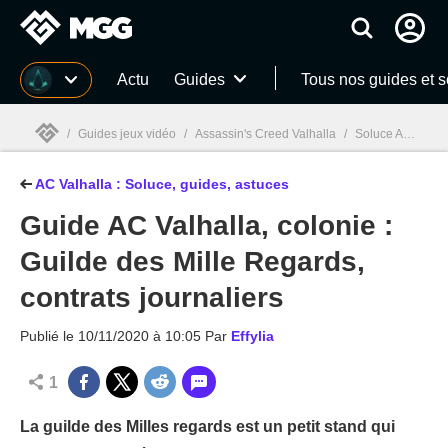
MGG
Actu
Guides
Tous nos guides et 
/
Guides jeux vidéo
/
Assassin's Creed Valhalla
/
Soluce Assassin's Creed Valhalla : Tous nos guides et astuces
AC Valhalla : Soluce, guides, astuces
MGG

Guide AC Valhalla, colonie :
Guilde des Mille Regards,
contrats journaliers
Publié le
10/11/2020 à 10:05
Par
Effylia
1
La guilde des Milles regards est un petit stand qui