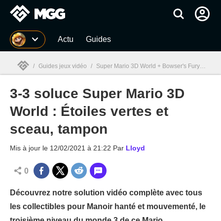
MGG
Actu
Guides
/
Guides jeux vidéo
/
Super Mario 3D World + Bowser's Fury
/
3-3 
3-3 soluce Super Mario 3D
MGG

World : Étoiles vertes et
sceau, tampon
Mis à jour le
12/02/2021 à 21:22
Par
Lloyd
0
Découvrez notre solution vidéo complète avec tous
les collectibles pour Manoir hanté et mouvementé, le
troisième niveau du monde 3 de ce Mario.